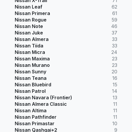
Nissan X-Trail
71
Nissan Leaf
62
Nissan Primera
61
Nissan Rogue
59
Nissan Note
46
Nissan Juke
37
Nissan Almera
33
Nissan Tiida
33
Nissan Micra
24
Nissan Maxima
23
Nissan Murano
23
Nissan Sunny
20
Nissan Teana
16
Nissan Bluebird
15
Nissan Patrol
14
Nissan Navara (Frontier)
13
Nissan Almera Classic
11
Nissan Altima
11
Nissan Pathfinder
11
Nissan Primastar
10
Nissan Qashqai+2
9