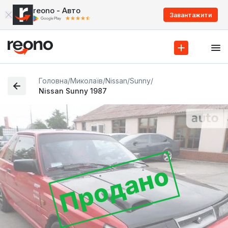
reono - Авто
Завантажити
Головна
/
Миколаїв
/
Nissan
/
Sunny
/
Nissan Sunny 1987
Продано