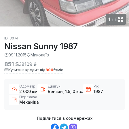
1
/
8
ID: 8074
Nissan Sunny 1987
09.11.2015
Миколаїв
851 $
38109 ₴
Купити в кредит від
896
₴/міс
Одометр
Двигун
Рік
2 000 км
Бензин, 1.5, 0 к.с.
1987
Передача
Механіка
Поділитися в соцмережах