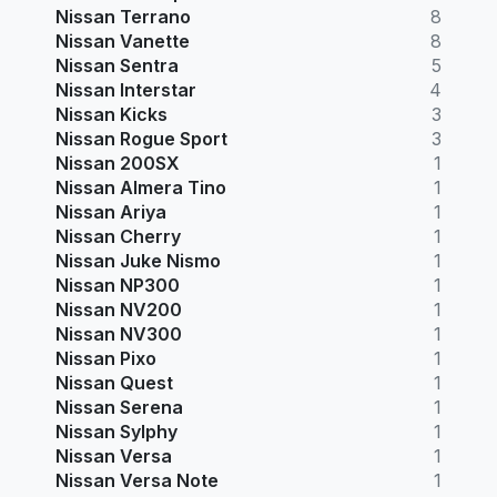
Nissan Terrano
8
Nissan Vanette
8
Nissan Sentra
5
Nissan Interstar
4
Nissan Kicks
3
Nissan Rogue Sport
3
Nissan 200SX
1
Nissan Almera Tino
1
Nissan Ariya
1
Nissan Cherry
1
Nissan Juke Nismo
1
Nissan NP300
1
Nissan NV200
1
Nissan NV300
1
Nissan Pixo
1
Nissan Quest
1
Nissan Serena
1
Nissan Sylphy
1
Nissan Versa
1
Nissan Versa Note
1