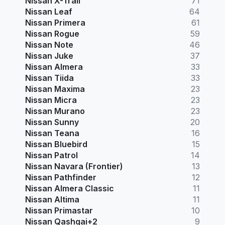
Nissan X-Trail
71
Nissan Leaf
64
Nissan Primera
61
Nissan Rogue
59
Nissan Note
46
Nissan Juke
37
Nissan Almera
33
Nissan Tiida
33
Nissan Maxima
23
Nissan Micra
23
Nissan Murano
23
Nissan Sunny
20
Nissan Teana
16
Nissan Bluebird
15
Nissan Patrol
14
Nissan Navara (Frontier)
13
Nissan Pathfinder
12
Nissan Almera Classic
11
Nissan Altima
11
Nissan Primastar
10
Nissan Qashqai+2
9