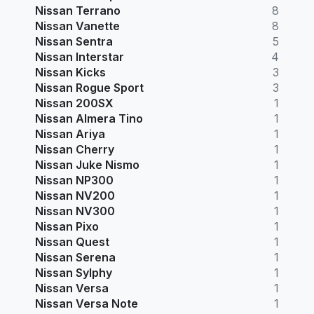
Nissan Terrano
8
Nissan Vanette
8
Nissan Sentra
5
Nissan Interstar
4
Nissan Kicks
3
Nissan Rogue Sport
3
Nissan 200SX
1
Nissan Almera Tino
1
Nissan Ariya
1
Nissan Cherry
1
Nissan Juke Nismo
1
Nissan NP300
1
Nissan NV200
1
Nissan NV300
1
Nissan Pixo
1
Nissan Quest
1
Nissan Serena
1
Nissan Sylphy
1
Nissan Versa
1
Nissan Versa Note
1