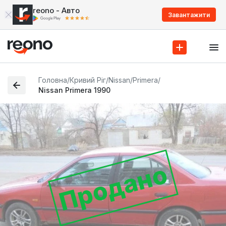
reono - Авто
Завантажити
Головна
/
Кривий Ріг
/
Nissan
/
Primera
/
Nissan Primera 1990
Продано