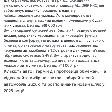
для справжніх поціновувачів пригод. Оснащений
унікальною системою повного приводу ALL GRIP PRO, він
забезпечує відмінну прохідність навіть у
найекстремальніших умовах. Його маневровість і
надійність стануть вашими вірними помічниками у будь-
яких умовах. Ціна від 918 000 грн
Swift - яскравий сучасний хетчбек, який поєднує стильний
дизайн, спортивну керованість та інноваційні функції
безпеки й комфорту, які додають цінності для сучасного
клієнта, орієнтованого на зручність і задоволення від
керування автомобілем. З 1,2-літровим двигуном і м'якою
гібридною системою SHVS, Swift гарантує водночас
економічність та динаміку, що ідеально підходить для
міського ритму життя. Ціна від 741 000 грн
Кількість авто і термін дії пропозиції обмежені. Не
відкладайте вибір на завтра - обирайте свій
автомобіль Suzuki та розпочинайте новий шлях у
2025 році!