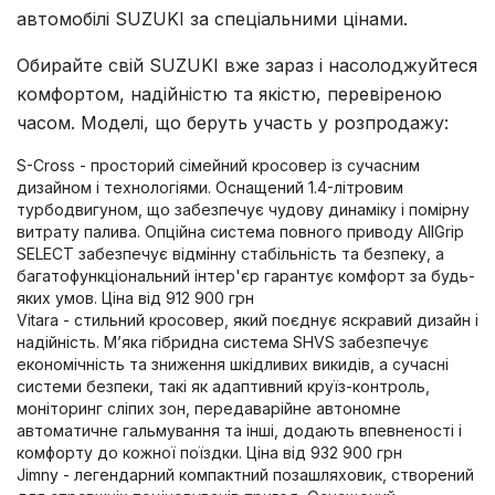
автомобілі SUZUKI за спеціальними цінами.
Обирайте свій SUZUKI вже зараз і насолоджуйтеся
комфортом, надійністю та якістю, перевіреною
часом. Моделі, що беруть участь у розпродажу:
S-Cross - просторий сімейний кросовер із сучасним
дизайном і технологіями. Оснащений 1.4-літровим
турбодвигуном, що забезпечує чудову динаміку і помірну
витрату палива. Опційна система повного приводу AllGrip
SELECT забезпечує відмінну стабільність та безпеку, а
багатофункціональний інтер'єр гарантує комфорт за будь-
яких умов. Ціна від 912 900 грн
Vitara - стильний кросовер, який поєднує яскравий дизайн і
надійність. М’яка гібридна система SHVS забезпечує
економічність та зниження шкідливих викидів, а сучасні
системи безпеки, такі як адаптивний круїз-контроль,
моніторинг сліпих зон, передаварійне автономне
автоматичне гальмування та інші, додають впевненості і
комфорту до кожної поїздки. Ціна від 932 900 грн
Jimny - легендарний компактний позашляховик, створений