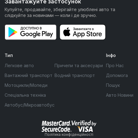
Завантажуйте застосунок
Купуйте, продавайте, зберігайте улюблені авто та
слідкуйте за новинами — коли і де зручно.
Тип
Інфо
Легкове авто
Причепи та аксесуари
Про Нас
Вантажний транспорт
Водний транспорт
Допомога
Мотоцикли/Мопеди
Пошук
Спеціальна техніка
Авто Новини
Автобус/Мікроавтобус
Політика конфіденційності