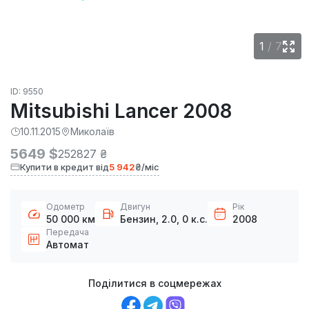
1
/
7
ID: 9550
Mitsubishi Lancer 2008
10.11.2015
Миколаїв
5649 $
252827 ₴
Купити в кредит від
5 942
₴/міс
Одометр
Двигун
Рік
50 000 км
Бензин, 2.0, 0 к.с.
2008
Передача
Автомат
Поділитися в соцмережах