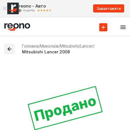
reono - Авто
Завантажити
Головна
/
Миколаїв
/
Mitsubishi
/
Lancer
/
Mitsubishi Lancer 2008
Продано