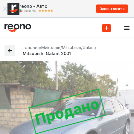
reono - Авто
Завантажити
Головна
/
Миколаїв
/
Mitsubishi
/
Galant
/
Mitsubishi Galant 2001
Продано