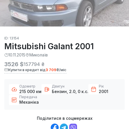
ID: 13154
Mitsubishi Galant 2001
10.11.2015
Миколаїв
3526 $
157794 ₴
Купити в кредит від
3 709
₴/міс
Одометр
Двигун
Рік
215 000 км
Бензин, 2.0, 0 к.с.
2001
Передача
Механіка
Поділитися в соцмережах