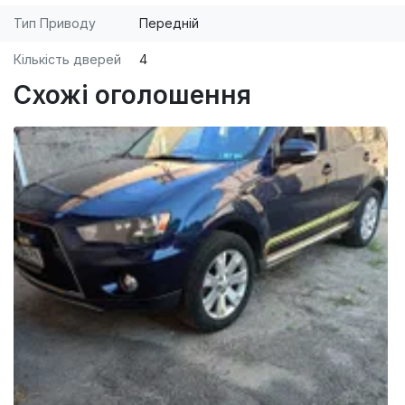
Тип Приводу
Передній
Кількість дверей
4
Схожі оголошення