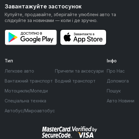
Завантажуйте застосунок
Купуйте, продавайте, зберігайте улюблені авто та
слідкуйте за новинами — коли і де зручно.
Тип
Інфо
Легкове авто
Причепи та аксесуари
Про Нас
Вантажний транспорт
Водний транспорт
Допомога
Мотоцикли/Мопеди
Пошук
Спеціальна техніка
Авто Новини
Автобус/Мікроавтобус