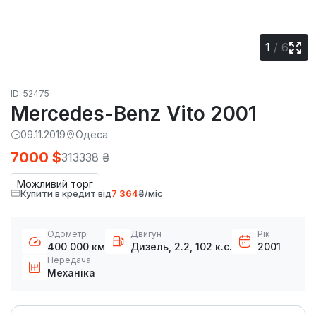
1
/
6
ID: 52475
Mercedes-Benz Vito 2001
09.11.2019
Одеса
7000 $
313338 ₴
Можливий торг
Купити в кредит від
7 364
₴/міс
Одометр
Двигун
Рік
400 000 км
Дизель, 2.2, 102 к.с.
2001
Передача
Механіка