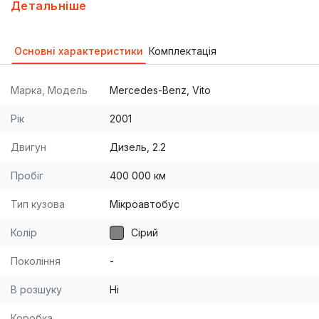
поездок небольшой компанией или семьей на
Детальніше
любые растояния. Возможно добавить сидение1.5
на первый ряд. Не бит. Не гнилой. 8 лет моей
Основні характеристики
Комплектація
эксплуатации. Автомобилем очень доволен.
Марка, Модель
Mercedes-Benz, Vito
Рік
2001
Двигун
Дизель, 2.2
Пробіг
400 000 км
Тип кузова
Мікроавтобус
Колір
Сірий
Покоління
-
В розшуку
Ні
Коробка