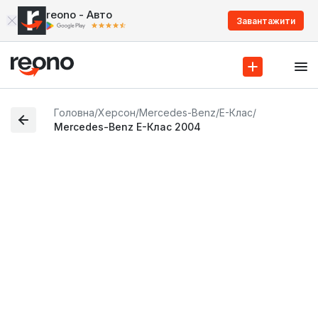
reono - Авто
Завантажити
Головна
/
Херсон
/
Mercedes-Benz
/
E-Клас
/
Mercedes-Benz E-Клас 2004