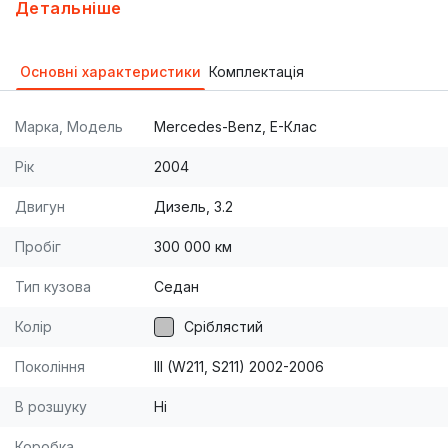
состоянии.На обмен дороже.
Детальніше
Основні характеристики
Комплектація
Марка, Модель
Mercedes-Benz, E-Клас
Рік
2004
Двигун
Дизель, 3.2
Пробіг
300 000 км
Тип кузова
Седан
Колір
Сріблястий
Покоління
III (W211, S211) 2002-2006
В розшуку
Ні
Коробка