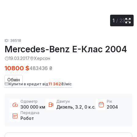
1
/
23
ID: 36518
Mercedes-Benz E-Клас 2004
19.03.2017
Херсон
10800 $
483436 ₴
Обмін
Купити в кредит від
11 362
₴/міс
Одометр
Двигун
Рік
300 000 км
Дизель, 3.2, 0 к.с.
2004
Передача
Робот