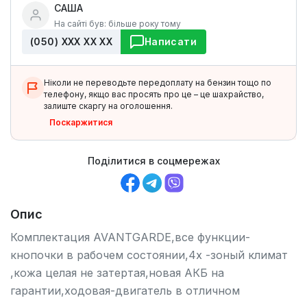
САША
На сайті був: більше року тому
(050) ХХХ ХХ ХХ
Написати
Ніколи не переводьте передоплату на бензин тощо по
телефону, якщо вас просять про це – це шахрайство,
залиште скаргу на оголошення.
Поскаржитися
Поділитися в соцмережах
Опис
Комплектация AVANTGARDE,все функции-
кнопочки в рабочем состоянии,4х -зоный климат
,кожа целая не затертая,новая АКБ на
гарантии,ходовая-двигатель в отличном