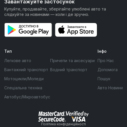
Завантажуйте застосунок
Купуйте, продавайте, зберігайте улюблені авто та
слідкуйте за новинами — коли і де зручно.
Тип
Інфо
Легкове авто
Причепи та аксесуари
Про Нас
Вантажний транспорт
Водний транспорт
Допомога
Мотоцикли/Мопеди
Пошук
Спеціальна техніка
Авто Новини
Автобус/Мікроавтобус
Політика конфіденційності