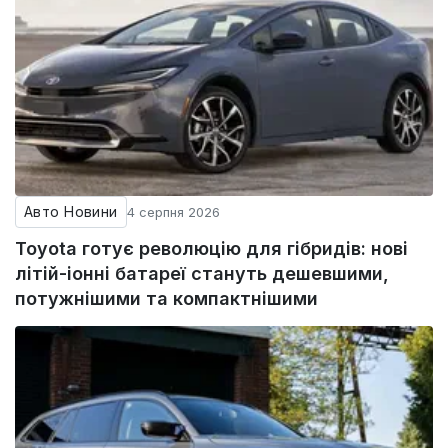
Авто Новини
4 серпня 2026
Toyota готує революцію для гібридів: нові
літій-іонні батареї стануть дешевшими,
потужнішими та компактнішими