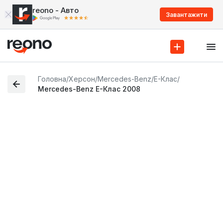
reono - Авто
Завантажити
Головна
/
Херсон
/
Mercedes-Benz
/
E-Клас
/
Mercedes-Benz E-Клас 2008