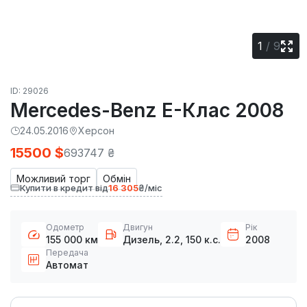
1
/
9
ID: 29026
Mercedes-Benz E-Клас 2008
24.05.2016
Херсон
15500 $
693747 ₴
Можливий торг
Обмін
Купити в кредит від
16 305
₴/міс
Одометр
Двигун
Рік
155 000 км
Дизель, 2.2, 150 к.с.
2008
Передача
Автомат