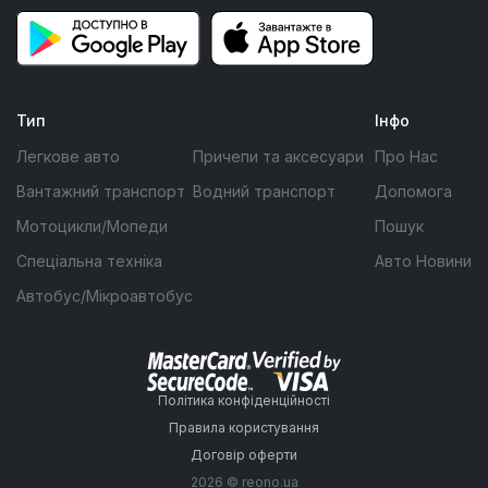
Тип
Інфо
Легкове авто
Причепи та аксесуари
Про Нас
Вантажний транспорт
Водний транспорт
Допомога
Мотоцикли/Мопеди
Пошук
Спеціальна техніка
Авто Новини
Автобус/Мікроавтобус
Політика конфіденційності
Правила користування
Договір оферти
2026 © reono.ua