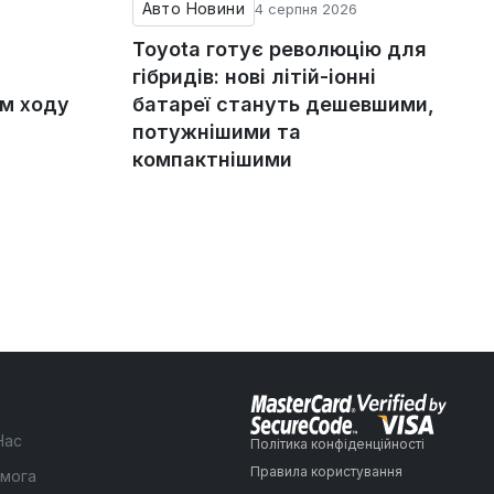
Авто Новини
4 серпня 2026
Toyota готує революцію для
гібридів: нові літій-іонні
ом ходу
батареї стануть дешевшими,
потужнішими та
компактнішими
Нас
Політика конфіденційності
Правила користування
мога