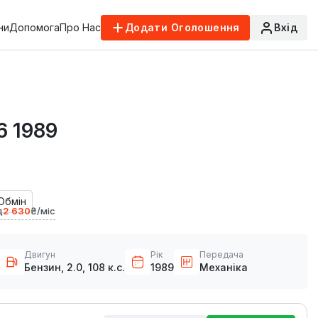
ни
Допомога
Про Нас
Додати Оголошення
Вхід
6 1989
Обмін
д
2 630
₴/міс
Двигун
Рік
Передача
Бензин, 2.0, 108 к.с.
1989
Механіка