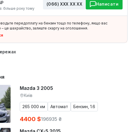
др
(066) ХХХ ХХ ХХ
Написати
в: більше року тому
еводьте передоплату на бензин тощо по телефону, якщо вас
 – це шахрайство, залиште скаргу на оголошення.
ся
мережах
ня
Mazda 3 2005
Київ
265 000 км
Автомат
Бензин, 1.6
4400 $
196935 ₴
Mazda CX-5 2015