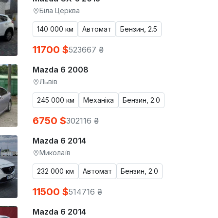
Біла Церква
140 000 км
Автомат
Бензин, 2.5
11700 $
523667 ₴
Mazda 6 2008
Львів
245 000 км
Механіка
Бензин, 2.0
6750 $
302116 ₴
Mazda 6 2014
Миколаїв
232 000 км
Автомат
Бензин, 2.0
11500 $
514716 ₴
Mazda 6 2014