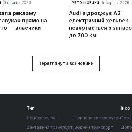
и
Авто Новини
6 серпня 2026
5 серпня 2026
зала рекламу
Audi відроджує A2:
авука» прямо на
електричний хетчбек
вто — власники
повертається з запас
до 700 км
Переглянути всі новини
Тип
Інфо
Легкове авто
Причепи та аксесуари
Про 
Вантажний транспорт
Водний транспорт
Допо