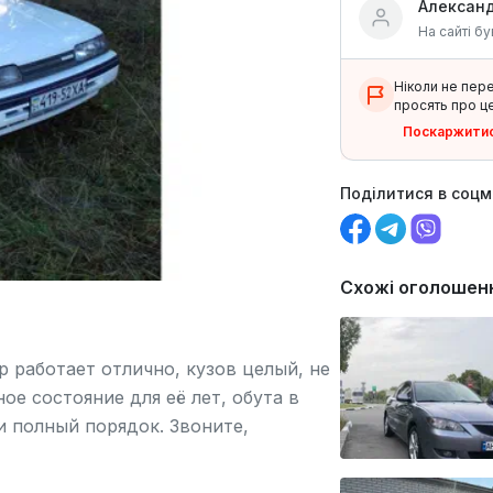
Алексан
На сайті бу
Ніколи не пер
просять про це
Поскаржити
Поділитися в соц
Схожі оголошен
 работает отлично, кузов целый, не
ое состояние для её лет, обута в
и полный порядок. Звоните,