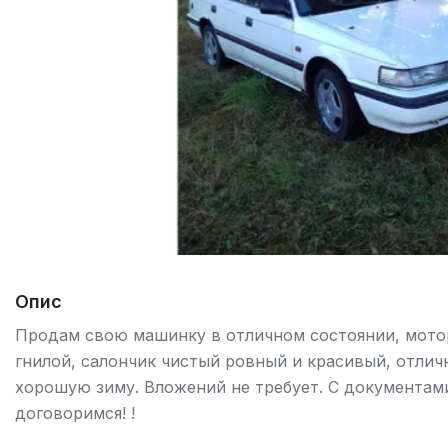
Опис
Продам свою машинку в отличном состоянии, мотор
гнилой, салончик чистый ровный и красивый, отличн
хорошую зиму. Вложений не требует. С документам
договоримся! !