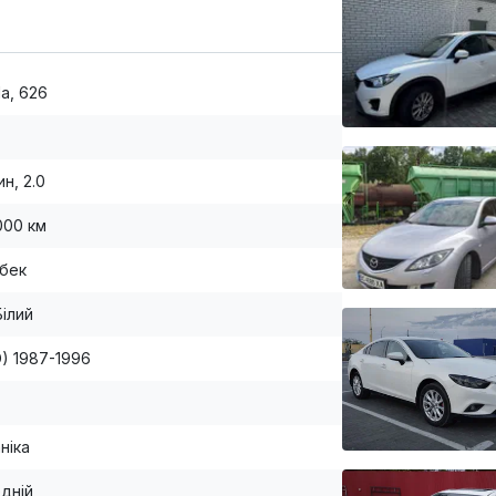
a, 626
н, 2.0
000 км
бек
Білий
GD) 1987-1996
ніка
дній