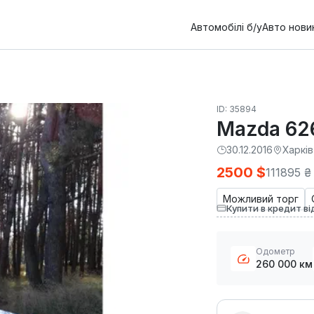
Автомобілі б/у
Авто нови
ID: 35894
Mazda 62
30.12.2016
Харків
2500 $
111895 ₴
Можливий торг
Купити в кредит ві
Одометр
260 000 км