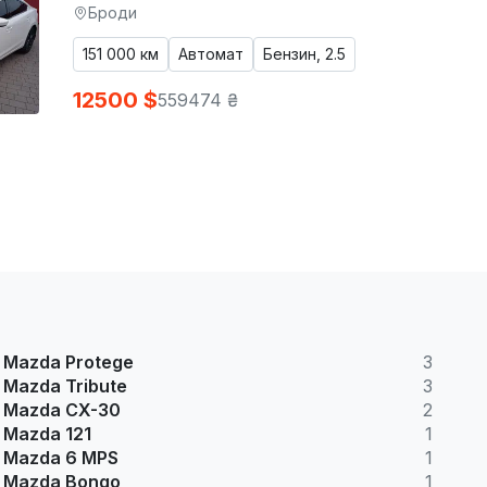
Броди
151 000 км
Автомат
Бензин, 2.5
12500 $
559474 ₴
Mazda Protege
3
Mazda Tribute
3
Mazda CX-30
2
Mazda 121
1
Mazda 6 MPS
1
Mazda Bongo
1