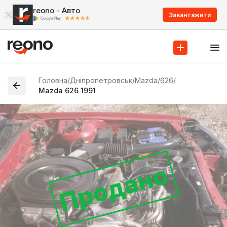
reono - Авто
Завантажити
Головна
/
Дніпропетровськ
/
Mazda
/
626
/
Mazda 626 1991
Продано