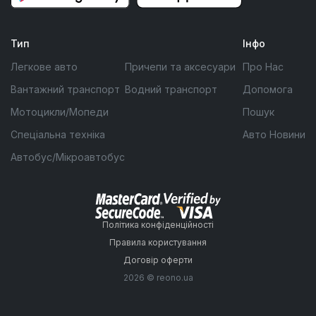
Тип
Інфо
Легкове авто
Причепи та аксесуари
Про Нас
Вантажний транспорт
Водний транспорт
Допомога
Мотоцикли/Мопеди
Пошук
Спеціальна техніка
Авто Новини
Автобус/Мікроавтобус
Політика конфіденційності
Правила користування
Договір оферти
2026 © reono.ua