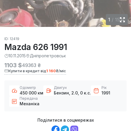
1
/
15
ID: 12419
Mazda 626 1991
10.11.2015
Дніпропетровськ
1103 $
49363 ₴
Купити в кредит від
1 160
₴/міс
Одометр
Двигун
Рік
450 000 км
Бензин, 2.0, 0 к.с.
1991
Передача
Механіка
Поділитися в соцмережах