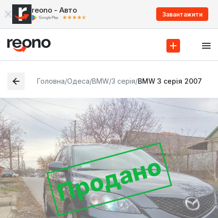
reono - Авто
Завантажити
Головна
/
Одеса
/
BMW
/
3 серія
/
BMW 3 серія 2007
Продано