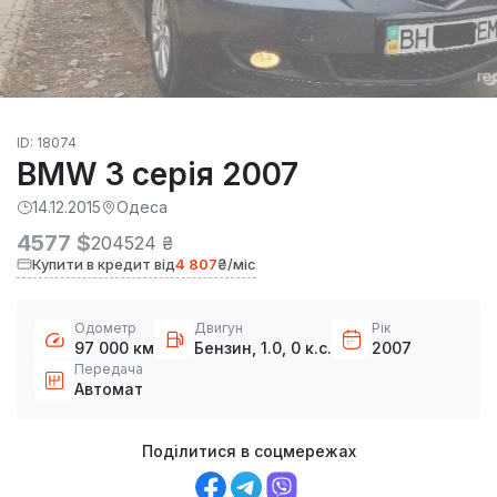
ID: 18074
BMW 3 серія 2007
14.12.2015
Одеса
4577 $
204524 ₴
Купити в кредит від
4 807
₴/міс
Одометр
Двигун
Рік
97 000 км
Бензин, 1.0, 0 к.с.
2007
Передача
Автомат
Поділитися в соцмережах