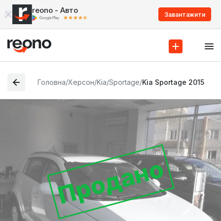
reono - Авто
Завантажити
Головна
/
Херсон
/
Kia
/
Sportage
/
Kia Sportage 2015
Продано