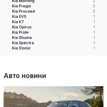
Kia Morning
2
Kia Pregio
2
Kia Proceed
2
Kia EV5
1
Kia K7
1
Kia Opirus
1
Kia Pride
1
Kia Shuma
1
Kia Spectra
1
Kia Stonic
1
Авто новини