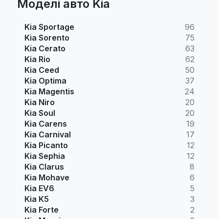
Моделі авто Kia
Kia Sportage
96
Kia Sorento
75
Kia Cerato
63
Kia Rio
62
Kia Ceed
50
Kia Optima
37
Kia Magentis
24
Kia Niro
20
Kia Soul
20
Kia Carens
19
Kia Carnival
17
Kia Picanto
12
Kia Sephia
12
Kia Clarus
8
Kia Mohave
6
Kia EV6
5
Kia K5
3
Kia Forte
2