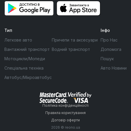
Тип
Інфо
Легкове авто
Причепи та аксесуари
Про Нас
Вантажний транспорт
Водний транспорт
Допомога
Мотоцикли/Мопеди
Пошук
Спеціальна техніка
Авто Новини
Автобус/Мікроавтобус
Політика конфіденційності
Правила користування
Договір оферти
2026 © reono.ua