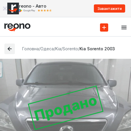
reono - Авто
Завантажити
Головна
/
Одеса
/
Kia
/
Sorento
/
Kia Sorento 2003
Продано