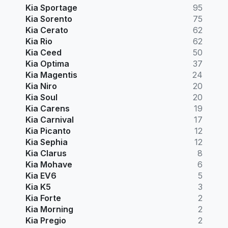
Kia Sportage
95
Kia Sorento
75
Kia Cerato
62
Kia Rio
62
Kia Ceed
50
Kia Optima
37
Kia Magentis
24
Kia Niro
20
Kia Soul
20
Kia Carens
19
Kia Carnival
17
Kia Picanto
12
Kia Sephia
12
Kia Clarus
8
Kia Mohave
6
Kia EV6
5
Kia K5
3
Kia Forte
2
Kia Morning
2
Kia Pregio
2