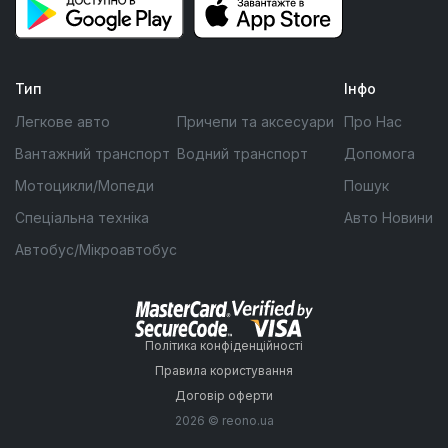
Тип
Інфо
Легкове авто
Причепи та аксесуари
Про Нас
Вантажний транспорт
Водний транспорт
Допомога
Мотоцикли/Мопеди
Пошук
Спеціальна техніка
Авто Новини
Автобус/Мікроавтобус
Політика конфіденційності
Правила користування
Договір оферти
2026 © reono.ua