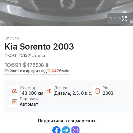
1
/
15
ID: 7345
Kia Sorento 2003
09.11.2015
Одеса
10691 $
478538 ₴
Купити в кредит від
11 247
₴/міс
Одометр
Двигун
Рік
143 000 км
Дизель, 2.5, 0 к.с.
2003
Передача
Автомат
Поділитися в соцмережах