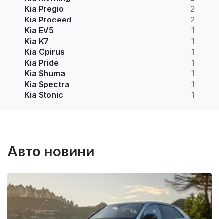
Kia Pregio
2
Kia Proceed
2
Kia EV5
1
Kia K7
1
Kia Opirus
1
Kia Pride
1
Kia Shuma
1
Kia Spectra
1
Kia Stonic
1
Авто новини