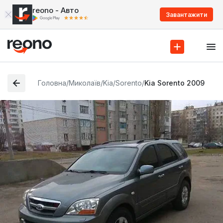
reono - Авто
Завантажити
Головна
/
Миколаїв
/
Kia
/
Sorento
/
Kia Sorento 2009