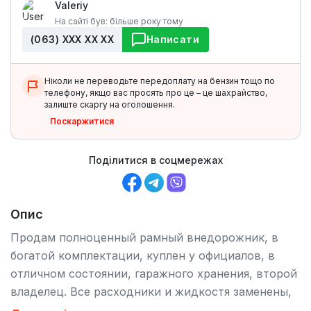
Valeriy
На сайті був: більше року тому
(063) ХХХ ХХ ХХ
Написати
Ніколи не переводьте передоплату на бензин тощо по
телефону, якщо вас просять про це – це шахрайство,
залиште скаргу на оголошення.
Поскаржитися
Поділитися в соцмережах
Опис
Продам полноценный рамный внедорожник, в
богатой комплектации, куплен у официалов, в
отличном состоянии, гаражного хранения, второй
владелец. Все расходники и жидкостя заменены,
двигатель, коробка, блокировки, ходовая в