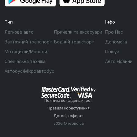
Тип
Інфо
Легкове авто
Причепи та аксесуари
Про Нас
Вантажний транспорт
Водний транспорт
Допомога
Мотоцикли/Мопеди
Пошук
Спеціальна техніка
Авто Новини
Автобус/Мікроавтобус
Політика конфіденційності
Правила користування
Договір оферти
2026 © reono.ua