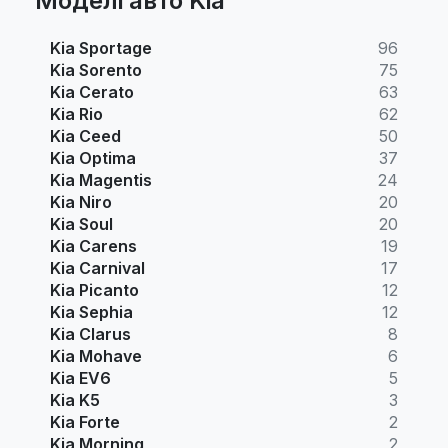
Моделі авто Kia
Kia Sportage
96
Kia Sorento
75
Kia Cerato
63
Kia Rio
62
Kia Ceed
50
Kia Optima
37
Kia Magentis
24
Kia Niro
20
Kia Soul
20
Kia Carens
19
Kia Carnival
17
Kia Picanto
12
Kia Sephia
12
Kia Clarus
8
Kia Mohave
6
Kia EV6
5
Kia K5
3
Kia Forte
2
Kia Morning
2