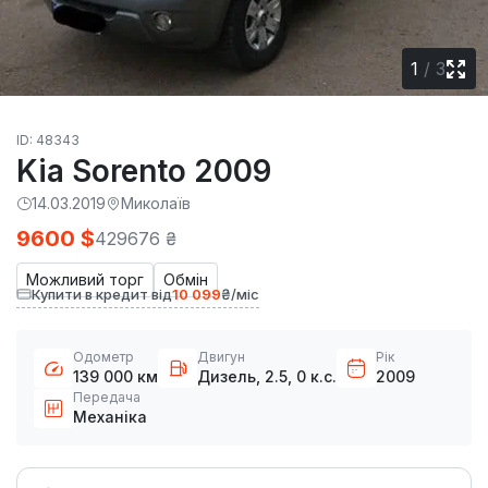
1
/
3
ID: 48343
Kia Sorento 2009
14.03.2019
Миколаїв
9600 $
429676 ₴
Можливий торг
Обмін
Купити в кредит від
10 099
₴/міс
Одометр
Двигун
Рік
139 000 км
Дизель, 2.5, 0 к.с.
2009
Передача
Механіка