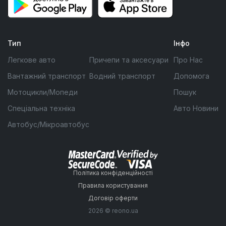
Тип
Інфо
Легкове авто
Причепи та аксесуари
Про Нас
Вантажний транспорт
Водний транспорт
Допомога
Мотоцикли/Мопеди
Пошук
Спеціальна техніка
Авто Новини
Автобус/Мікроавтобус
Політика конфіденційності
Правила користування
Договір оферти
2026 © reono.ua