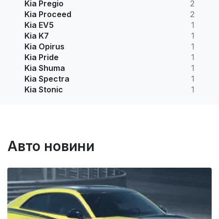
Kia Pregio
2
Kia Proceed
2
Kia EV5
1
Kia K7
1
Kia Opirus
1
Kia Pride
1
Kia Shuma
1
Kia Spectra
1
Kia Stonic
1
Авто новини