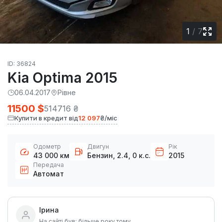
1
/
7
ID: 36824
Kia Optima 2015
06.04.2017
Рівне
11500 $
514716 ₴
Купити в кредит від
12 097
₴/міс
Одометр
Двигун
Рік
43 000 км
Бензин, 2.4, 0 к.с.
2015
Передача
Автомат
Ірина
На сайті був: більше року тому