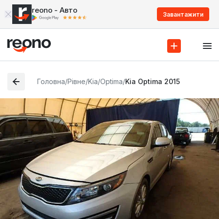
reono - Авто
Завантажити
Головна
/
Рівне
/
Kia
/
Optima
/
Kia Optima 2015