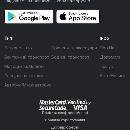
слідкуйте за новинами — коли і де зручно.
Тип
Інфо
Легкове авто
Причепи та аксесуари
Про Нас
Вантажний транспорт
Водний транспорт
Допомога
Мотоцикли/Мопеди
Пошук
Спеціальна техніка
Авто Новини
Автобус/Мікроавтобус
Політика конфіденційності
Правила користування
Договір оферти