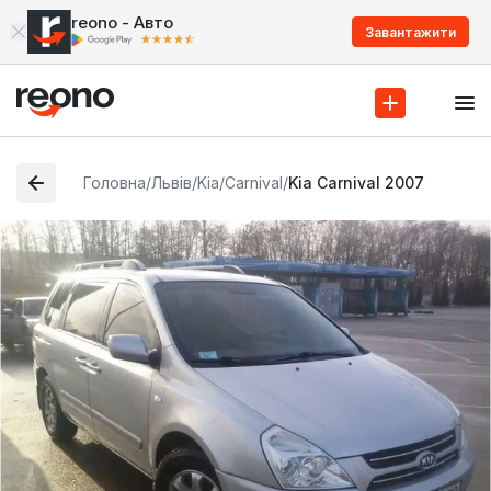
reono - Авто
Завантажити
Головна
/
Львів
/
Kia
/
Carnival
/
Kia Carnival 2007