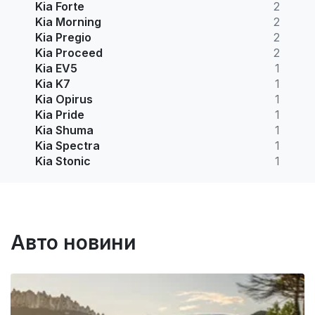
Kia Forte
2
Kia Morning
2
Kia Pregio
2
Kia Proceed
2
Kia EV5
1
Kia K7
1
Kia Opirus
1
Kia Pride
1
Kia Shuma
1
Kia Spectra
1
Kia Stonic
1
Авто новини