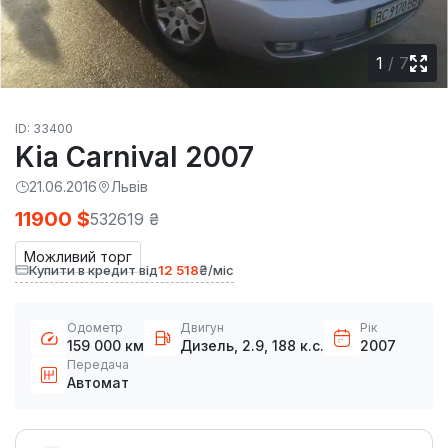
1
/
7
ID: 33400
Kia Carnival 2007
21.06.2016
Львів
11900 $
532619 ₴
Можливий торг
Купити в кредит від
12 518
₴/міс
Одометр
Двигун
Рік
159 000 км
Дизель, 2.9, 188 к.с.
2007
Передача
Автомат