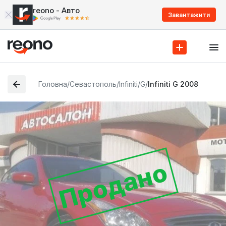
reono - Авто
Завантажити
Головна
/
Севастополь
/
Infiniti
/
G
/
Infiniti G 2008
Продано