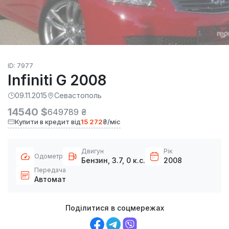
ID: 7977
Infiniti G 2008
09.11.2015
Севастополь
14540 $
649789 ₴
Купити в кредит від
15 272
₴/міс
Двигун
Рік
Одометр
Бензин, 3.7, 0 к.с.
2008
Передача
Автомат
Поділитися в соцмережах