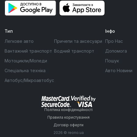
Тип
Інфо
Легкове авто
Причепи та аксесуари
Про Нас
Вантажний транспорт
Водний транспорт
Допомога
Мотоцикли/Мопеди
Пошук
Спеціальна техніка
Авто Новини
Автобус/Мікроавтобус
Політика конфіденційності
Правила користування
Договір оферти
2026 © reono.ua