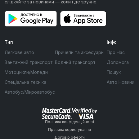
слідкуйте за новинами — коли і де зручно.
Тип
Інфо
Легкове авто
Причепи та аксесуари
Про Нас
Вантажний транспорт
Водний транспорт
Допомога
Мотоцикли/Мопеди
Пошук
Спеціальна техніка
Авто Новини
Автобус/Мікроавтобус
Політика конфіденційності
Правила користування
Договір оферти