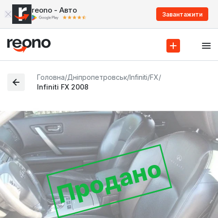
reono - Авто
Завантажити
Головна
/
Дніпропетровськ
/
Infiniti
/
FX
/
Infiniti FX 2008
Продано