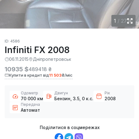
1
/
27
ID: 4586
Infiniti FX 2008
06.11.2015
Дніпропетровськ
10935 $
489418 ₴
Купити в кредит від
11 503
₴/міс
Одометр
Двигун
Рік
70 000 км
Бензин, 3.5, 0 к.с.
2008
Передача
Автомат
Поділитися в соцмережах