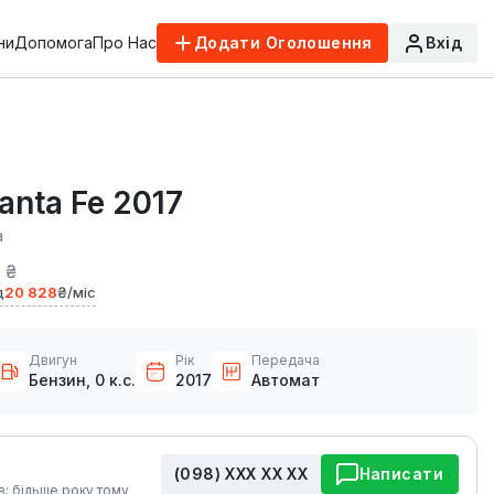
ни
Допомога
Про Нас
Додати Оголошення
Вхід
anta Fe 2017
а
 ₴
д
20 828
₴/міс
Двигун
Рік
Передача
Бензин, 0 к.с.
2017
Автомат
(098) ХХХ ХХ ХХ
Написати
в: більше року тому