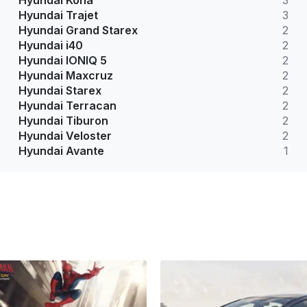
Hyundai Kona
3
Hyundai Trajet
3
Hyundai Grand Starex
2
Hyundai i40
2
Hyundai IONIQ 5
2
Hyundai Maxcruz
2
Hyundai Starex
2
Hyundai Terracan
2
Hyundai Tiburon
2
Hyundai Veloster
2
Hyundai Avante
1