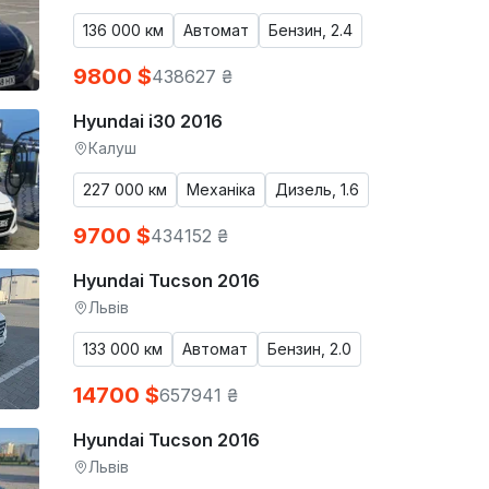
136 000 км
Автомат
Бензин, 2.4
9800 $
438627 ₴
Hyundai i30 2016
Калуш
227 000 км
Механіка
Дизель, 1.6
9700 $
434152 ₴
Hyundai Tucson 2016
Львів
133 000 км
Автомат
Бензин, 2.0
14700 $
657941 ₴
Hyundai Tucson 2016
Львів