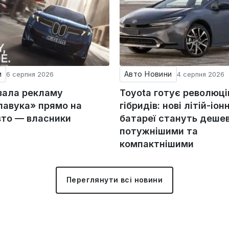
и
Авто Новини
6 серпня 2026
4 серпня 2026
зала рекламу
Toyota готує революц
авука» прямо на
гібридів: нові літій-іонн
вто — власники
батареї стануть деше
потужнішими та
компактнішими
Переглянути всі новини