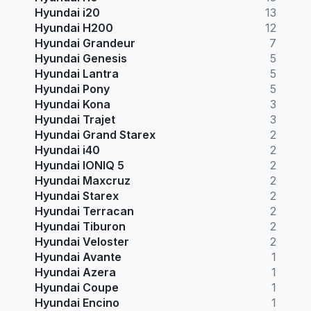
Hyundai i20
13
Hyundai H200
12
Hyundai Grandeur
7
Hyundai Genesis
5
Hyundai Lantra
5
Hyundai Pony
5
Hyundai Kona
3
Hyundai Trajet
3
Hyundai Grand Starex
2
Hyundai i40
2
Hyundai IONIQ 5
2
Hyundai Maxcruz
2
Hyundai Starex
2
Hyundai Terracan
2
Hyundai Tiburon
2
Hyundai Veloster
2
Hyundai Avante
1
Hyundai Azera
1
Hyundai Coupe
1
Hyundai Encino
1