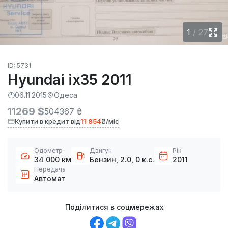
1
/
27
ID: 5731
Hyundai ix35 2011
06.11.2015
Одеса
11269 $
504367 ₴
Купити в кредит від
11 854
₴/міс
Одометр
Двигун
Рік
34 000 км
Бензин, 2.0, 0 к.с.
2011
Передача
Автомат
Поділитися в соцмережах