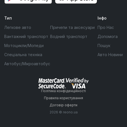
Тип
Інфо
Легкове авто
Причепи та аксесуари
Про Нас
Вантажний транспорт
Водний транспорт
Допомога
Мотоцикли/Мопеди
Пошук
Спеціальна техніка
Авто Новини
Автобус/Мікроавтобус
Політика конфіденційності
Правила користування
Договір оферти
2026 © reono.ua