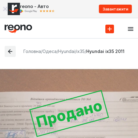
reono - Авто
Завантажити
Головна
/
Одеса
/
Hyundai
/
ix35
/
Hyundai ix35 2011
Продано