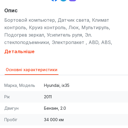
Опис
Бортовой компьютер, Датчик света, Климат
контроль, Круиз контроль, Люк, Мультируль,
Подогрев зеркал, Усилитель руля, Эл.
стеклоподъемники, Электропакет , ABD, ABS,
ESP, Иммобилайзер, Подушка безопасности,
Детальніше
Серворуль, Сигнализация, Центральный замок ,
CD, MP3, Акустика, Магнитола, Первый владелец ,
Основні характеристики
Газовая установка (ГБО) , Гаражное хранение, Не
бит, Не крашен, Сервисная книжка. [br]
Марка, Модель
Hyundai, ix35
[br]Идеальное техническое состояние.
Оригинальный пробег. ГБО-4 поколения.
Рік
2011
Автомобиль в эксклюзивном исполнении. По
Двигун
Бензин, 2.0
кузову нет никаких подкрасов , сколов, царапин.
Панорамная крыша. Состояние нового авто.
Пробіг
34 000 км