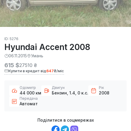
ID: 5276
Hyundai Accent 2008
06.11.2015
Умань
615 $
27510 ₴
Купити в кредит від
647
₴/міс
Одометр
Двигун
Рік
44 000 км
Бензин, 1.4, 0 к.с.
2008
Передача
Автомат
Поділитися в соцмережах