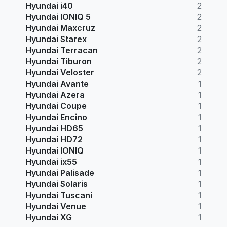
Hyundai i40
2
Hyundai IONIQ 5
2
Hyundai Maxcruz
2
Hyundai Starex
2
Hyundai Terracan
2
Hyundai Tiburon
2
Hyundai Veloster
2
Hyundai Avante
1
Hyundai Azera
1
Hyundai Coupe
1
Hyundai Encino
1
Hyundai HD65
1
Hyundai HD72
1
Hyundai IONIQ
1
Hyundai ix55
1
Hyundai Palisade
1
Hyundai Solaris
1
Hyundai Tuscani
1
Hyundai Venue
1
Hyundai XG
1