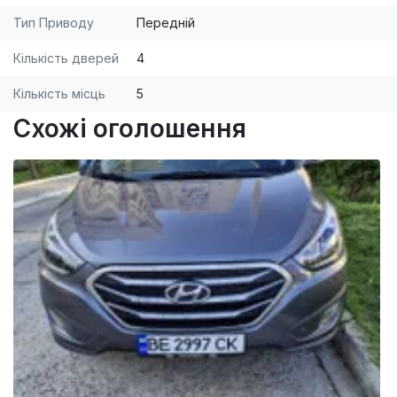
Тип Приводу
Передній
Кількість дверей
4
Кількість місць
5
Схожі оголошення