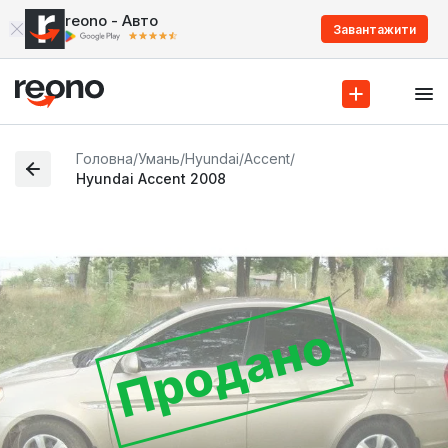
reono - Авто
Завантажити
Головна
/
Умань
/
Hyundai
/
Accent
/
Hyundai Accent 2008
Продано