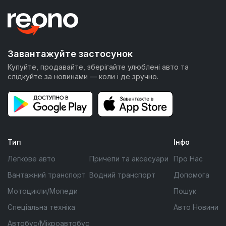
Завантажуйте застосунок
Купуйте, продавайте, зберігайте улюблені авто та
слідкуйте за новинами — коли і де зручно.
Тип
Інфо
Легкове авто
Причепи та аксесуари
Про Нас
Вантажний транспорт
Водний транспорт
Допомога
Мотоцикли/Мопеди
Пошук
Спеціальна техніка
Авто Новини
Автобус/Мікроавтобус