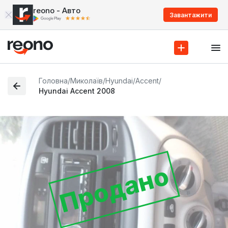
reono - Авто
Завантажити
Головна
/
Миколаїв
/
Hyundai
/
Accent
/
Hyundai Accent 2008
Продано