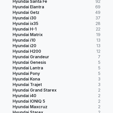
Hyundai Santa Fe
92
Hyundai Elantra
69
Hyundai Getz
49
Hyundai i30
37
Hyundai ix35
28
Hyundai H-1
22
Hyundai Matrix
19
Hyundai i10
13
Hyundai i20
13
Hyundai H200
12
Hyundai Grandeur
7
Hyundai Genesis
5
Hyundai Lantra
5
Hyundai Pony
5
Hyundai Kona
3
Hyundai Trajet
3
Hyundai Grand Starex
2
Hyundai i40
2
Hyundai IONIQ 5
2
Hyundai Maxcruz
2
Hyundai Starex
2