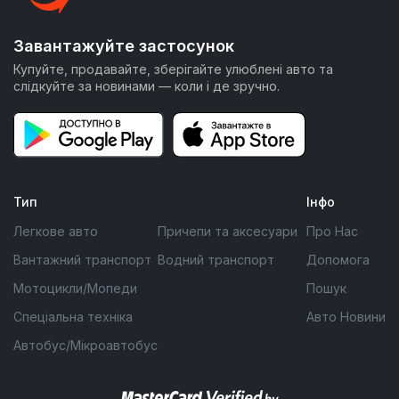
Завантажуйте застосунок
Купуйте, продавайте, зберігайте улюблені авто та
слідкуйте за новинами — коли і де зручно.
Тип
Інфо
Легкове авто
Причепи та аксесуари
Про Нас
Вантажний транспорт
Водний транспорт
Допомога
Мотоцикли/Мопеди
Пошук
Спеціальна техніка
Авто Новини
Автобус/Мікроавтобус