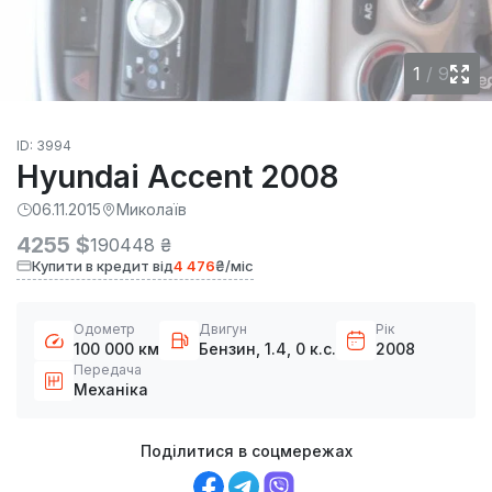
1
/
9
ID: 3994
Hyundai Accent 2008
06.11.2015
Миколаїв
4255 $
190448 ₴
Купити в кредит від
4 476
₴/міс
Одометр
Двигун
Рік
100 000 км
Бензин, 1.4, 0 к.с.
2008
Передача
Механіка
Поділитися в соцмережах