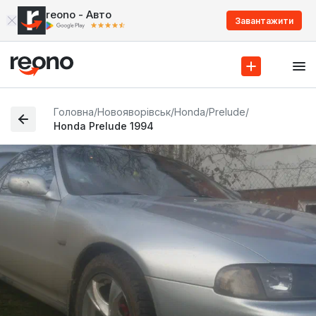
reono - Авто
Завантажити
Головна
/
Новояворівськ
/
Honda
/
Prelude
/
Honda Prelude 1994