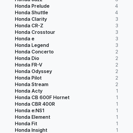
Honda Prelude
4
Honda Shuttle
4
Honda Clarity
3
Honda CR-Z
3
Honda Crosstour
3
Honda e
3
Honda Legend
3
Honda Concerto
2
Honda Dio
2
Honda FR-V
2
Honda Odyssey
2
Honda Pilot
2
Honda Stream
2
Honda Acty
1
Honda CB 600F Hornet
1
Honda CBR 400R
1
Honda e:NS1
1
Honda Element
1
Honda Fit
1
Honda Insight
1