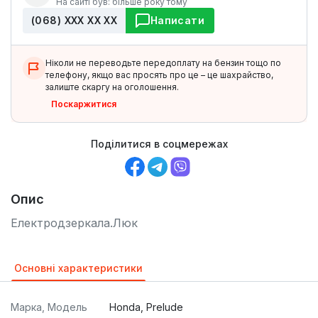
На сайті був: більше року тому
(068) ХХХ ХХ ХХ
Написати
Ніколи не переводьте передоплату на бензин тощо по
телефону, якщо вас просять про це – це шахрайство,
залиште скаргу на оголошення.
Поскаржитися
Поділитися в соцмережах
Опис
Електродзеркала.Люк
Основні характеристики
Марка, Модель
Honda, Prelude