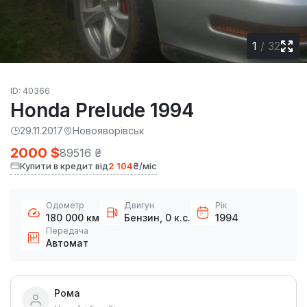
1
/
32
ID: 40366
Honda Prelude 1994
29.11.2017
Новояворівськ
2000 $
89516 ₴
Купити в кредит від
2 104
₴/міс
Одометр
Двигун
Рік
180 000 км
Бензин, 0 к.с.
1994
Передача
Автомат
Рома