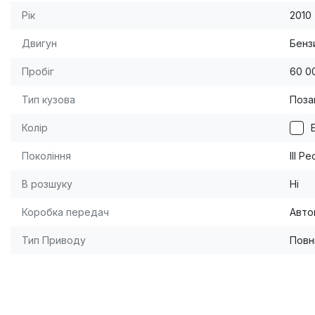
Рік
2010
Двигун
Бензи
Пробіг
60 0
Тип кузова
Поза
Колір
Покоління
III Р
В розшуку
Ні
Коробка передач
Авто
Тип Приводу
Повн