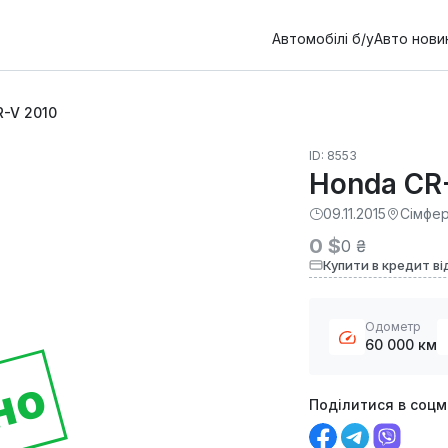
Автомобілі б/у
Авто нови
-V 2010
ID: 8553
Honda CR
09.11.2015
Сімфе
0 $
0 ₴
Купити в кредит ві
Одометр
60 000 км
но
Поділитися в соц