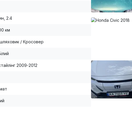
н, 2.4
00 км
шляховик / Кросовер
Білий
естайлінг 2009-2012
мат
ий