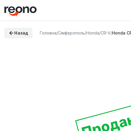
Назад
Головна
/
Сімферополь
/
Honda
/
CR-V
/
Honda CR
Прода