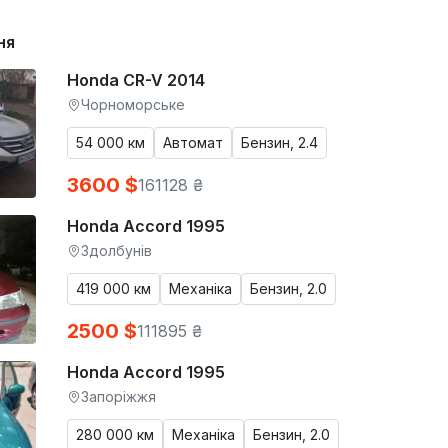
ня
Honda CR-V 2014
Чорноморське
54 000 км
Автомат
Бензин, 2.4
3600 $
161128 ₴
Honda Accord 1995
Здолбунів
419 000 км
Механіка
Бензин, 2.0
2500 $
111895 ₴
Honda Accord 1995
Запоріжжя
280 000 км
Механіка
Бензин, 2.0