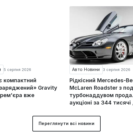
и
Авто Новини
5 серпня 2026
3 серпня 2026
ує компактний
Рідкісний Mercedes-Be
«заряджений» Gravity
McLaren Roadster з по
прем'єра вже
турбонаддувом прода
аукціоні за 344 тисячі
Переглянути всі новини