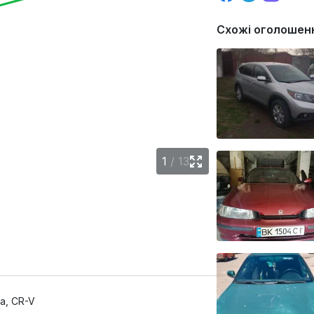
Схожі оголошен
1
/
13
a, CR-V