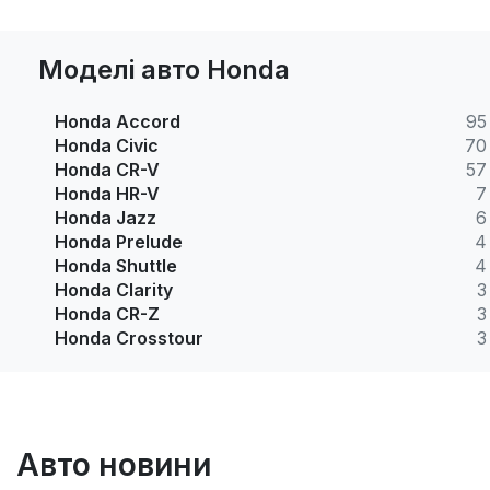
Моделі авто Honda
Honda Accord
95
Honda Civic
70
Honda CR-V
57
Honda HR-V
7
Honda Jazz
6
Honda Prelude
4
Honda Shuttle
4
Honda Clarity
3
Honda CR-Z
3
Honda Crosstour
3
Авто новини