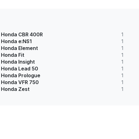
Honda CBR 400R
1
Honda e:NS1
1
Honda Element
1
Honda Fit
1
Honda Insight
1
Honda Lead 50
1
Honda Prologue
1
Honda VFR 750
1
Honda Zest
1