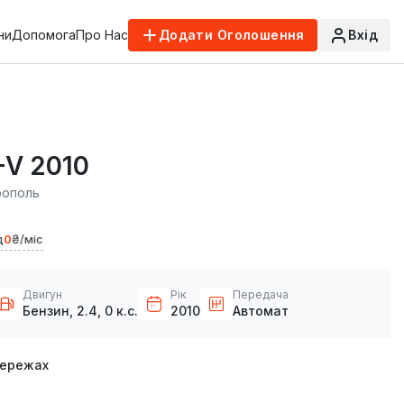
ни
Допомога
Про Нас
Додати Оголошення
Вхід
-V 2010
рополь
д
0
₴/міс
Двигун
Рік
Передача
Бензин, 2.4, 0 к.с.
2010
Автомат
мережах