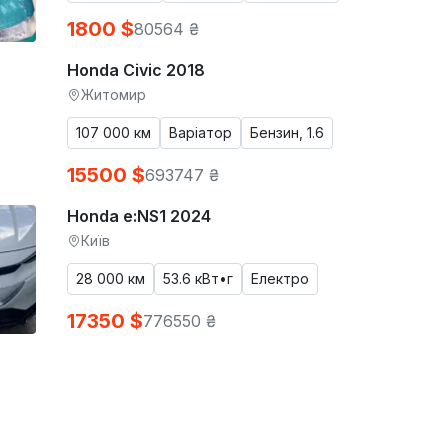
1800 $
80564 ₴
Honda Civic 2018
Житомир
107 000 км
Варіатор
Бензин, 1.6
15500 $
693747 ₴
Honda e:NS1 2024
Київ
28 000 км
53.6 кВт•г
Електро
17350 $
776550 ₴