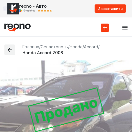
reono - Авто
Завантажити
Головна
/
Севастополь
/
Honda
/
Accord
/
Honda Accord 2008
Продано