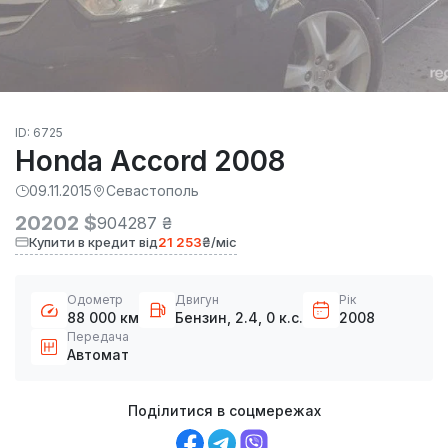
ID: 6725
Honda Accord 2008
09.11.2015
Севастополь
20202 $
904287 ₴
Купити в кредит від
21 253
₴/міс
Одометр
Двигун
Рік
88 000 км
Бензин, 2.4, 0 к.с.
2008
Передача
Автомат
Поділитися в соцмережах