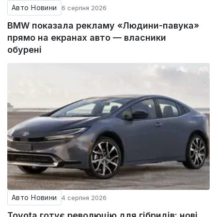
Авто Новини
6 серпня 2026
BMW показала рекламу «Людини-павука»
прямо на екранах авто — власники
обурені
Авто Новини
4 серпня 2026
Toyota готує революцію для гібридів: нові