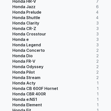
Honda HR-V
7
Honda Jazz
6
Honda Prelude
4
Honda Shuttle
4
Honda Clarity
3
Honda CR-Z
3
Honda Crosstour
3
Honda e
3
Honda Legend
3
Honda Concerto
2
Honda Dio
2
Honda FR-V
2
Honda Odyssey
2
Honda Pilot
2
Honda Stream
2
Honda Acty
1
Honda CB 600F Hornet
1
Honda CBR 400R
1
Honda e:NS1
1
Honda Element
1
Honda Fit
1