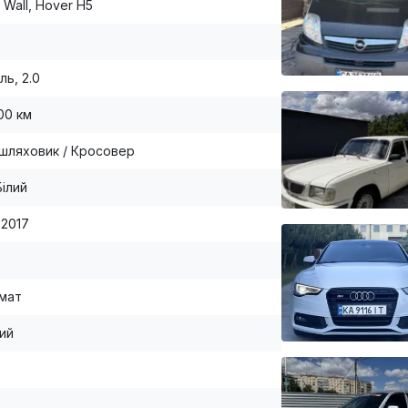
 Wall, Hover H5
ль, 2.0
00 км
шляховик / Кросовер
Білий
-2017
мат
ий