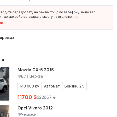
еводьте передоплату на бензин тощо по телефону, якщо вас
 – це шахрайство, залиште скаргу на оголошення.
ся
мережах
ня
Mazda CX-5 2015
Біла Церква
140 000 км
Автомат
Бензин, 2.5
11700 $
522867 ₴
Opel Vivaro 2012
Черкаси