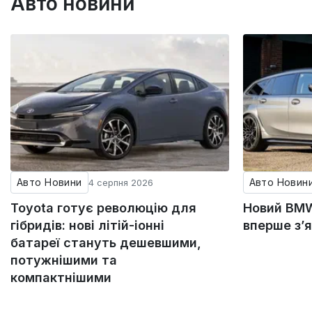
Авто новини
Авто Новини
Авто Новин
4 серпня 2026
Toyota готує революцію для
Новий BMW
гібридів: нові літій-іонні
вперше з’
батареї стануть дешевшими,
потужнішими та
компактнішими