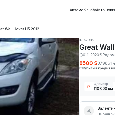
Автомобілі б/у
Авто нови
at Wall Hover H5 2012
ID: 57985
Great Wal
01.11.2020
Радом
8500 $
379861 
Купити в кредит ві
Одометр
110 000 км
Валенти
На сайті бу