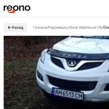
Назад
Головна
/
Радомишль
/
Great Wall
/
Hover H5
/
Gre