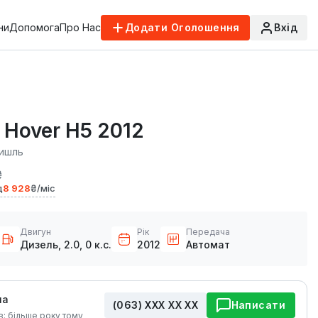
ни
Допомога
Про Нас
Додати Оголошення
Вхід
l Hover H5 2012
ишль
₴
д
8 928
₴/міс
Двигун
Рік
Передача
Дизель, 2.0, 0 к.с.
2012
Автомат
на
(063) ХХХ ХХ ХХ
Написати
в: більше року тому