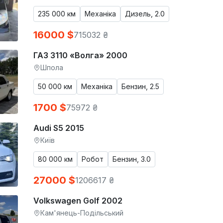
235 000 км
Механіка
Дизель, 2.0
16000 $
715032 ₴
ГАЗ 3110 «Волга» 2000
Шпола
50 000 км
Механіка
Бензин, 2.5
1700 $
75972 ₴
Audi S5 2015
Київ
80 000 км
Робот
Бензин, 3.0
27000 $
1206617 ₴
Volkswagen Golf 2002
Кам'янець-Подільський