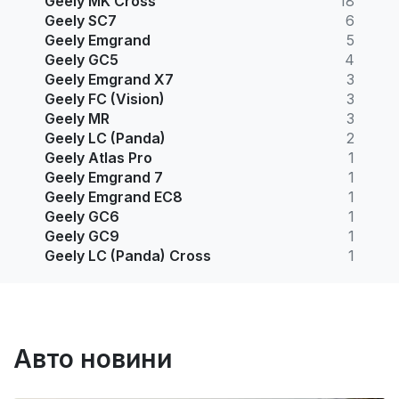
Geely MK Cross
18
Geely SC7
6
Geely Emgrand
5
Geely GC5
4
Geely Emgrand X7
3
Geely FC (Vision)
3
Geely MR
3
Geely LC (Panda)
2
Geely Atlas Pro
1
Geely Emgrand 7
1
Geely Emgrand EC8
1
Geely GC6
1
Geely GC9
1
Geely LC (Panda) Cross
1
Авто новини