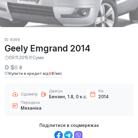
ID: 8369
Geely Emgrand 2014
09.11.2015
Суми
0 $
0 ₴
Купити в кредит від
0
₴/міс
Двигун
Рік
Одометр
Бензин, 1.8, 0 к.с.
2014
Передача
Механіка
Поділитися в соцмережах