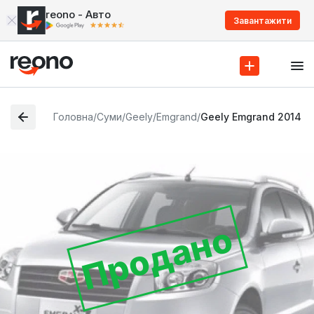
reono - Авто
Завантажити
Головна
/
Суми
/
Geely
/
Emgrand
/
Geely Emgrand 2014
Продано