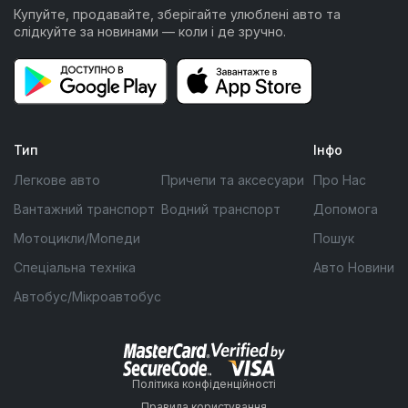
Купуйте, продавайте, зберігайте улюблені авто та
слідкуйте за новинами — коли і де зручно.
Тип
Інфо
Легкове авто
Причепи та аксесуари
Про Нас
Вантажний транспорт
Водний транспорт
Допомога
Мотоцикли/Мопеди
Пошук
Спеціальна техніка
Авто Новини
Автобус/Мікроавтобус
Політика конфіденційності
Правила користування