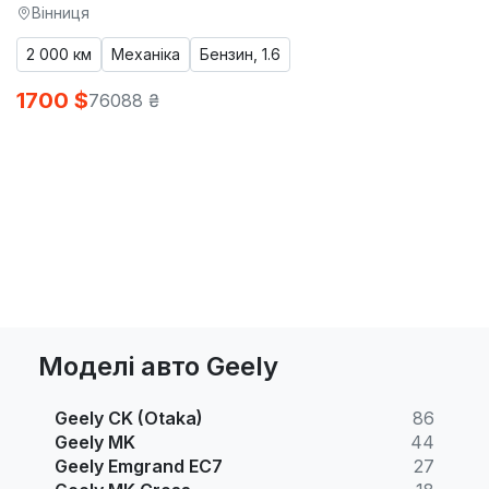
Вінниця
2 000 км
Механіка
Бензин, 1.6
1700 $
76088 ₴
Моделі авто Geely
Geely CK (Otaka)
86
Geely MK
44
Geely Emgrand EC7
27