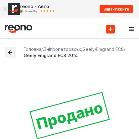
reono - Авто
Завантажити
Головна
/
Дніпропетровськ
/
Geely
/
Emgrand EC8
/
Geely Emgrand EC8 2014
Продано