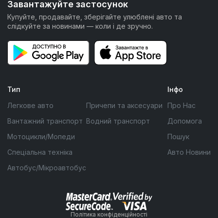
Завантажуйте застосунок
Купуйте, продавайте, зберігайте улюблені авто та
слідкуйте за новинами — коли і де зручно.
Тип
Інфо
Легкове авто
Причепи та аксесуари
Про Нас
Вантажний транспорт
Водний транспорт
Допомога
Мотоцикли/Мопеди
Пошук
Спеціальна техніка
Авто Новини
Автобус/Мікроавтобус
Політика конфіденційності