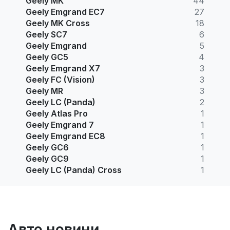
Geely MK
44
Geely Emgrand EC7
27
Geely MK Cross
18
Geely SC7
6
Geely Emgrand
5
Geely GC5
4
Geely Emgrand X7
3
Geely FC (Vision)
3
Geely MR
3
Geely LC (Panda)
2
Geely Atlas Pro
1
Geely Emgrand 7
1
Geely Emgrand EC8
1
Geely GC6
1
Geely GC9
1
Geely LC (Panda) Cross
1
Авто новини