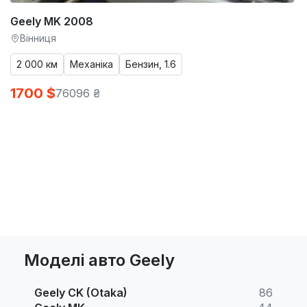
Geely MK 2008
Вінниця
2 000 км
Механіка
Бензин, 1.6
1700 $
76096 ₴
Моделі авто Geely
Geely CK (Otaka)
86