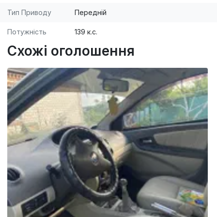
Тип Приводу
Передній
Потужність
139 к.с.
Схожі оголошення