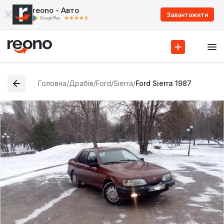
reono - Авто
Завантажити
Головна
/
Драбів
/
Ford
/
Sierra
/
Ford Sierra 1987