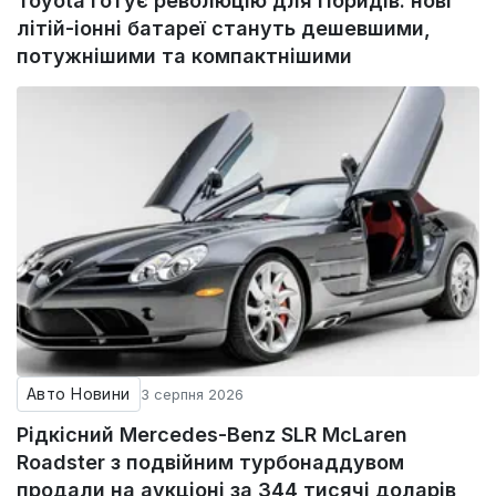
Toyota готує революцію для гібридів: нові
літій-іонні батареї стануть дешевшими,
потужнішими та компактнішими
Авто Новини
3 серпня 2026
Рідкісний Mercedes-Benz SLR McLaren
Roadster з подвійним турбонаддувом
продали на аукціоні за 344 тисячі доларів