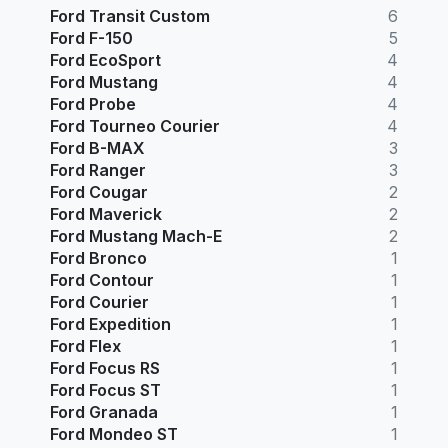
Ford Transit Custom
6
Ford F-150
5
Ford EcoSport
4
Ford Mustang
4
Ford Probe
4
Ford Tourneo Courier
4
Ford B-MAX
3
Ford Ranger
3
Ford Cougar
2
Ford Maverick
2
Ford Mustang Mach-E
2
Ford Bronco
1
Ford Contour
1
Ford Courier
1
Ford Expedition
1
Ford Flex
1
Ford Focus RS
1
Ford Focus ST
1
Ford Granada
1
Ford Mondeo ST
1