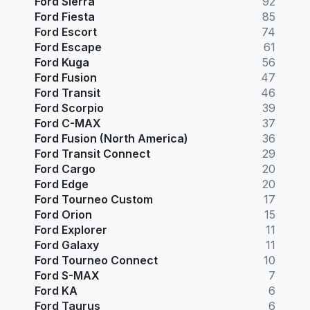
Ford Sierra
92
Ford Fiesta
85
Ford Escort
74
Ford Escape
61
Ford Kuga
56
Ford Fusion
47
Ford Transit
46
Ford Scorpio
39
Ford C-MAX
37
Ford Fusion (North America)
36
Ford Transit Connect
29
Ford Cargo
20
Ford Edge
20
Ford Tourneo Custom
17
Ford Orion
15
Ford Explorer
11
Ford Galaxy
11
Ford Tourneo Connect
10
Ford S-MAX
7
Ford KA
6
Ford Taurus
6