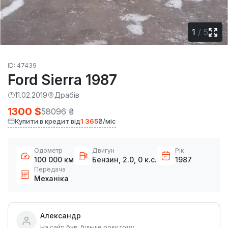
1
/
5
ID: 47439
Ford Sierra 1987
11.02.2019
Драбів
1300 $
58096 ₴
Купити в кредит від
1 365
₴/міс
Одометр
Двигун
Рік
100 000 км
Бензин, 2.0, 0 к.с.
1987
Передача
Механіка
Александр
На сайті був: більше року тому