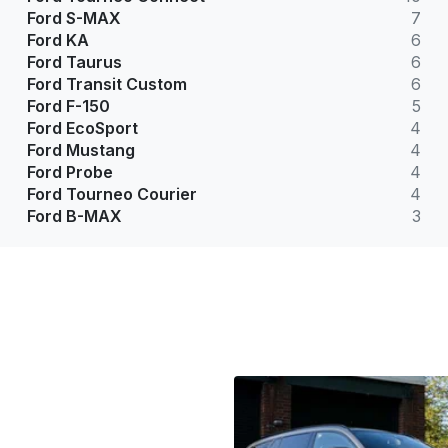
Ford S-MAX
7
Ford KA
6
Ford Taurus
6
Ford Transit Custom
6
Ford F-150
5
Ford EcoSport
4
Ford Mustang
4
Ford Probe
4
Ford Tourneo Courier
4
Ford B-MAX
3