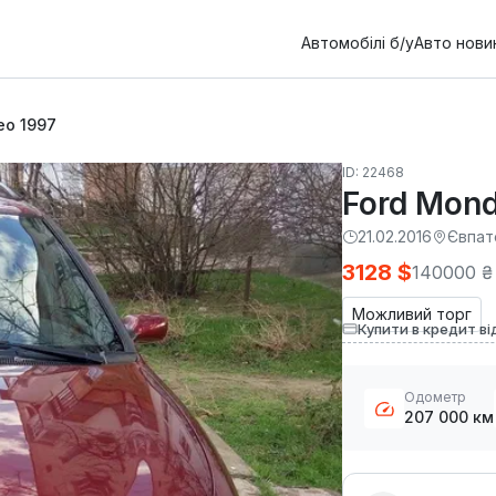
Автомобілі б/у
Авто нови
eo 1997
ID: 22468
Ford Mond
21.02.2016
Євпат
3128 $
140000 ₴
Можливий торг
Купити в кредит ві
Одометр
207 000 км