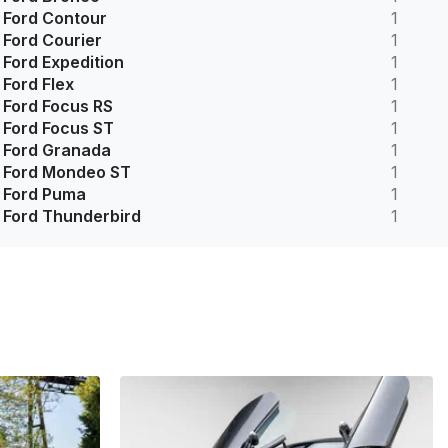
Ford Contour
1
Ford Courier
1
Ford Expedition
1
Ford Flex
1
Ford Focus RS
1
Ford Focus ST
1
Ford Granada
1
Ford Mondeo ST
1
Ford Puma
1
Ford Thunderbird
1