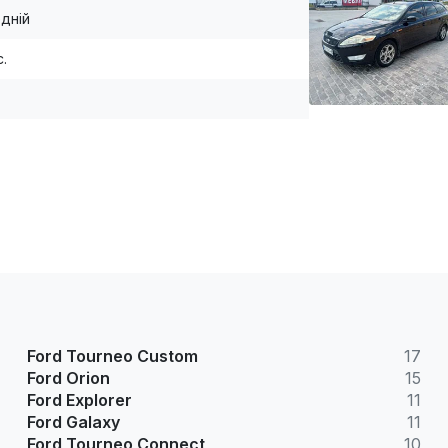
дній
с.
Ford Tourneo Custom
17
Ford Orion
15
Ford Explorer
11
Ford Galaxy
11
Ford Tourneo Connect
10