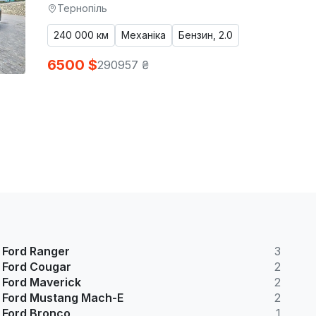
Тернопіль
240 000 км
Механіка
Бензин, 2.0
6500 $
290957 ₴
Ford Ranger
3
Ford Cougar
2
Ford Maverick
2
Ford Mustang Mach-E
2
Ford Bronco
1