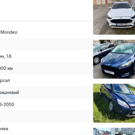
, Mondeo
н, 1.6
000 км
ерсал
Вишневий
96-2000
ніка