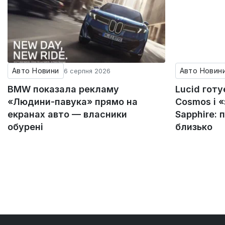
Авто Новини
Авто Новин
6 серпня 2026
BMW показала рекламу
Lucid гот
«Людини-павука» прямо на
Cosmos і 
екранах авто — власники
Sapphire: 
обурені
близько