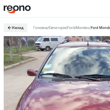
Назад
Головна
/
Євпаторія
/
Ford
/
Mondeo
/
Ford Mond