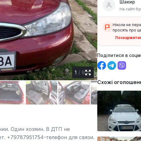
Шакир
На сайті бу
Ніколи не пер
просять про це
Поскаржити
Поділитися в соц
1
/
8
Схожі оголошен
ии. Один хозяин. В ДТП не
т. +79787951754-телефон для связи.