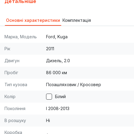
Детальніше
7,5 трасса 6л Полный привод АКПП 163 л.с.
-подогрев сидений и лобового стекла
Основні характеристики
Комплектація
-элетрозеркала с подогревом -бесключевой
запуск -передний и задний парктроники
Марка, Модель
Ford, Kuga
-противотуманки -17 диски Дополнительно
установлено: -защита двигателя -дневные
Рік
2011
ходовые огни LED Куплена на Виннере,
Двигун
Дизель, 2.0
обслуживание все там же.
Пробіг
86 000 км
Тип кузова
Позашляховик / Кросовер
Колір
Білий
Покоління
I 2008-2013
В розшуку
Ні
Коробка