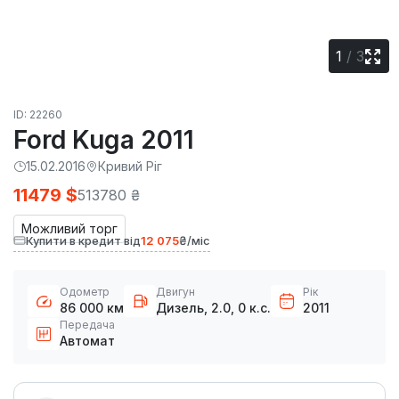
1
/
3
ID: 22260
Ford Kuga 2011
15.02.2016
Кривий Ріг
11479 $
513780 ₴
Можливий торг
Купити в кредит від
12 075
₴/міс
Одометр
Двигун
Рік
86 000 км
Дизель, 2.0, 0 к.с.
2011
Передача
Автомат