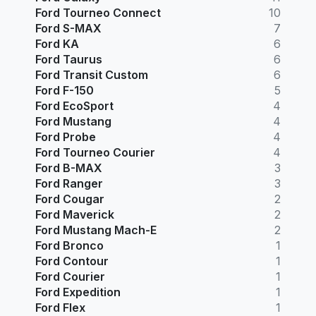
Ford Tourneo Connect
10
Ford S-MAX
7
Ford KA
6
Ford Taurus
6
Ford Transit Custom
6
Ford F-150
5
Ford EcoSport
4
Ford Mustang
4
Ford Probe
4
Ford Tourneo Courier
4
Ford B-MAX
3
Ford Ranger
3
Ford Cougar
2
Ford Maverick
2
Ford Mustang Mach-E
2
Ford Bronco
1
Ford Contour
1
Ford Courier
1
Ford Expedition
1
Ford Flex
1