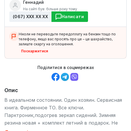
Геннадий
На сайті був: більше року тому
(067) ХХХ ХХ ХХ
Написати
Ніколи не переводьте передоплату на бензин тощо по
телефону, якщо вас просять про це – це шахрайство,
залиште скаргу на оголошення.
Поскаржитися
Поділитися в соцмережах
Опис
В идеальном состоянии. Один хозяин. Сервисная
книга. Фирменное ТО. Все ключи.
Парктроник,подогрев зеркал сидений. Зимняя
резина новая + комплект летний в подарок. Не
битая не крашеная. Полный привод. Расход город