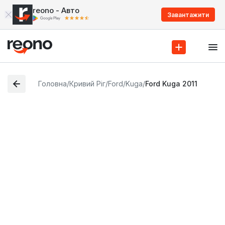
reono - Авто
Завантажити
Головна
/
Кривий Ріг
/
Ford
/
Kuga
/
Ford Kuga 2011