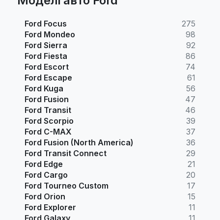
Моделі авто Ford
Ford Focus
275
Ford Mondeo
98
Ford Sierra
92
Ford Fiesta
86
Ford Escort
74
Ford Escape
61
Ford Kuga
56
Ford Fusion
47
Ford Transit
46
Ford Scorpio
39
Ford C-MAX
37
Ford Fusion (North America)
36
Ford Transit Connect
29
Ford Edge
21
Ford Cargo
20
Ford Tourneo Custom
17
Ford Orion
15
Ford Explorer
11
Ford Galaxy
11