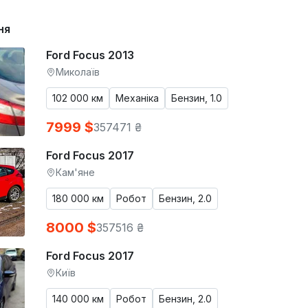
ня
Ford Focus 2013
Миколаїв
102 000 км
Механіка
Бензин, 1.0
7999 $
357471 ₴
Ford Focus 2017
Кам'яне
180 000 км
Робот
Бензин, 2.0
8000 $
357516 ₴
Ford Focus 2017
Київ
140 000 км
Робот
Бензин, 2.0