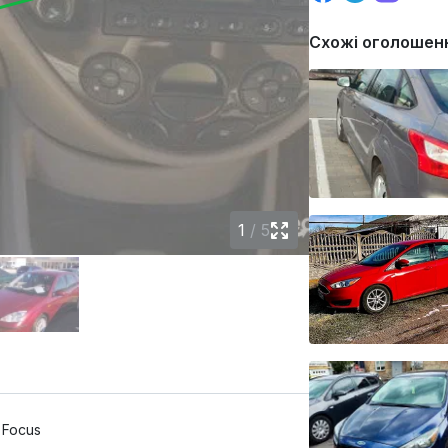
Схожі оголошен
1
/
5
 Focus