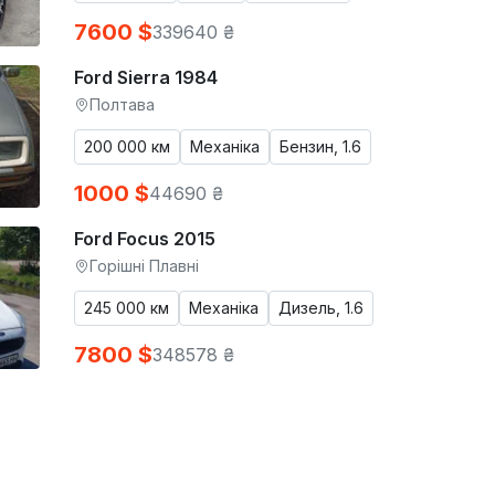
7600 $
339640 ₴
Ford Sierra 1984
Полтава
200 000 км
Механіка
Бензин, 1.6
1000 $
44690 ₴
Ford Focus 2015
Горішні Плавні
245 000 км
Механіка
Дизель, 1.6
7800 $
348578 ₴