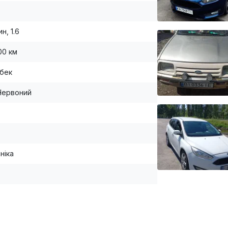
н, 1.6
00 км
бек
Червоний
ніка