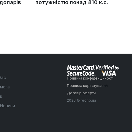
 доларів
потужністю понад 810 к.с.
Нас
Політика конфіденційності
Правила користування
мога
Договір оферти
к
2026 © reono.ua
 Новини