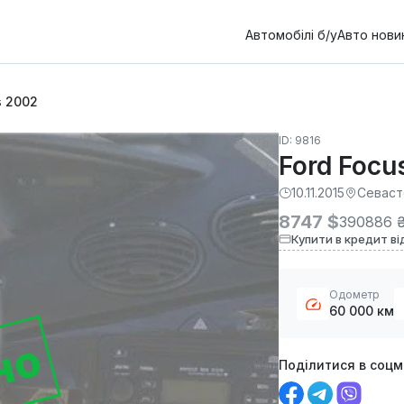
Автомобілі б/у
Авто нови
s 2002
ID: 9816
Ford Focu
10.11.2015
Севаст
8747 $
390886 
Купити в кредит ві
Одометр
60 000 км
но
Поділитися в соц