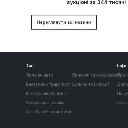
аукціоні за 344 тисячі
Переглянути всі новини
Тип
Інфо
Легкове авто
Причепи та аксесуари
Про 
Вантажний транспорт
Водний транспорт
Допо
Мотоцикли/Мопеди
Пошу
Спеціальна техніка
Авто
Автобус/Мікроавтобус