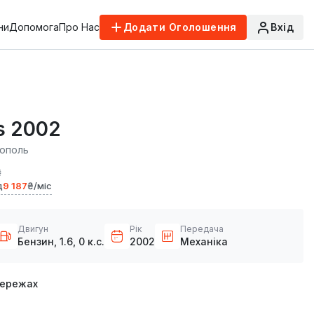
ни
Допомога
Про Нас
Додати Оголошення
Вхід
s 2002
ополь
₴
д
9 187
₴/міс
Двигун
Рік
Передача
Бензин, 1.6, 0 к.с.
2002
Механіка
мережах