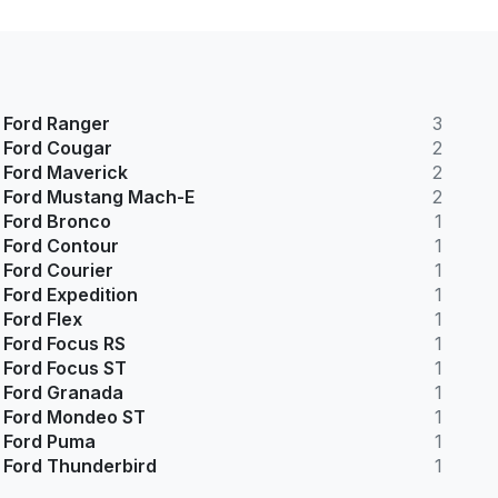
Ford Ranger
3
Ford Cougar
2
Ford Maverick
2
Ford Mustang Mach-E
2
Ford Bronco
1
Ford Contour
1
Ford Courier
1
Ford Expedition
1
Ford Flex
1
Ford Focus RS
1
Ford Focus ST
1
Ford Granada
1
Ford Mondeo ST
1
Ford Puma
1
Ford Thunderbird
1