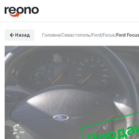
Назад
Головна
/
Севастополь
/
Ford
/
Focus
/
Ford Focu
Прода