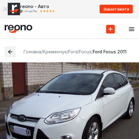
reono - Авто
Завантажити
Головна
/
Кременчук
/
Ford
/
Focus
/
Ford Focus 2011