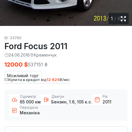
1
/
6
ID: 33790
Ford Focus 2011
24.06.2016
Кременчук
12000 $
537151 ₴
Можливий торг
Купити в кредит від
12 625
₴/міс
Одометр
Двигун
Рік
65 000 км
Бензин, 1.6, 105 к.с.
2011
Передача
Механіка