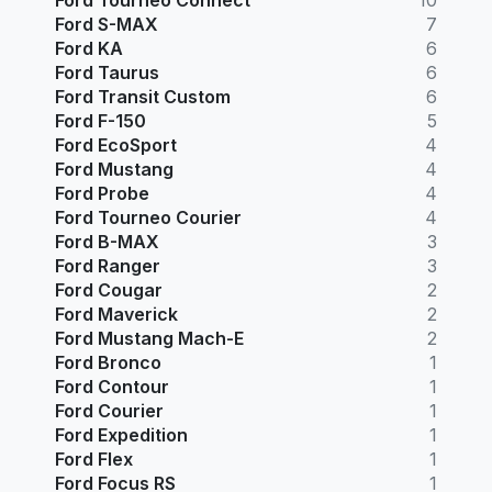
Ford S-MAX
7
Ford KA
6
Ford Taurus
6
Ford Transit Custom
6
Ford F-150
5
Ford EcoSport
4
Ford Mustang
4
Ford Probe
4
Ford Tourneo Courier
4
Ford B-MAX
3
Ford Ranger
3
Ford Cougar
2
Ford Maverick
2
Ford Mustang Mach-E
2
Ford Bronco
1
Ford Contour
1
Ford Courier
1
Ford Expedition
1
Ford Flex
1
Ford Focus RS
1