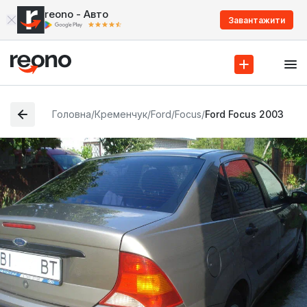
reono - Авто
Завантажити
Головна
/
Кременчук
/
Ford
/
Focus
/
Ford Focus 2003