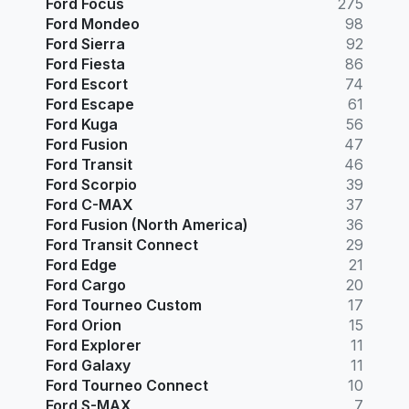
Ford Focus
275
Ford Mondeo
98
Ford Sierra
92
Ford Fiesta
86
Ford Escort
74
Ford Escape
61
Ford Kuga
56
Ford Fusion
47
Ford Transit
46
Ford Scorpio
39
Ford C-MAX
37
Ford Fusion (North America)
36
Ford Transit Connect
29
Ford Edge
21
Ford Cargo
20
Ford Tourneo Custom
17
Ford Orion
15
Ford Explorer
11
Ford Galaxy
11
Ford Tourneo Connect
10
Ford S-MAX
7