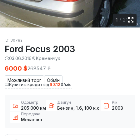
1
/
21
ID: 30782
Ford Focus 2003
03.06.2016
Кременчук
6000 $
268547 ₴
Можливий торг
Обмін
Купити в кредит від
6 312
₴/міс
Одометр
Двигун
Рік
205 000 км
Бензин, 1.6, 100 к.с.
2003
Передача
Механіка