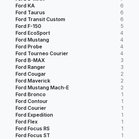
Ford KA
6
Ford Taurus
6
Ford Transit Custom
6
Ford F-150
5
Ford EcoSport
4
Ford Mustang
4
Ford Probe
4
Ford Tourneo Courier
4
Ford B-MAX
3
Ford Ranger
3
Ford Cougar
2
Ford Maverick
2
Ford Mustang Mach-E
2
Ford Bronco
1
Ford Contour
1
Ford Courier
1
Ford Expedition
1
Ford Flex
1
Ford Focus RS
1
Ford Focus ST
1