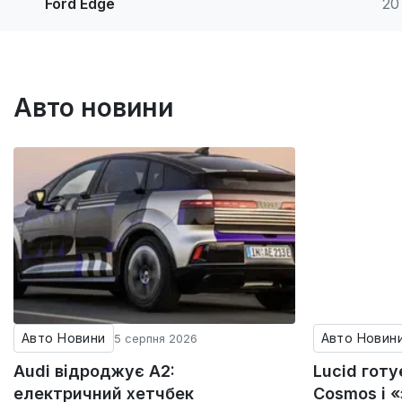
Ford Edge
20
Авто новини
Авто Новини
Авто Новин
5 серпня 2026
Audi відроджує A2:
Lucid гот
електричний хетчбек
Cosmos і 