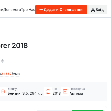
ни
Допомога
Про Нас
Додати Оголошення
Вхід
orer 2018
 ₴
д
21 567
₴/міс
Двигун
Рік
Передача
Бензин, 3.5, 294 к.с.
2018
Автомат