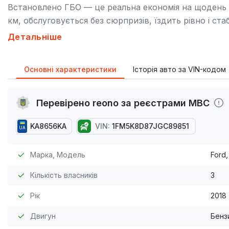
Встановлено ГБО — це реальна економія на щодень б
км, обслуговується без сюрпризів, їздить рівно і ст
ланцюг ГРМ + помпа на 150 000 км — Всесезонна ре
Детальніше
Комплектація XLT: — Панорамний дах — Електроприв
контроль — Мультимедійна система з Apple CarPlay /
Основні характеристики
Історія авто за VIN-кодом
повнопривідний автомобіль з продуманою комплекта
потребує вкладень.
Перевірено reono за реєстрами МВС
KA8656KA
VIN:
1FM5K8D87JGC89851
UA
Марка, Модель
Ford,
Кількість власників
3
Рік
2018
Двигун
Бензи