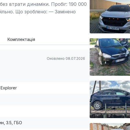
ез втрати динаміки. Пробіг: 190 000
абільно. Що зроблено: — Замінено
зина 50/50 траса/бездоріжжя
ід сидінь — Двозонний клімат-
 Android Auto Великий, надійний
Комплектація
цією і технічним станом, що не
Оновлено 08.07.2026
 Explorer
н, 3.5, ГБО