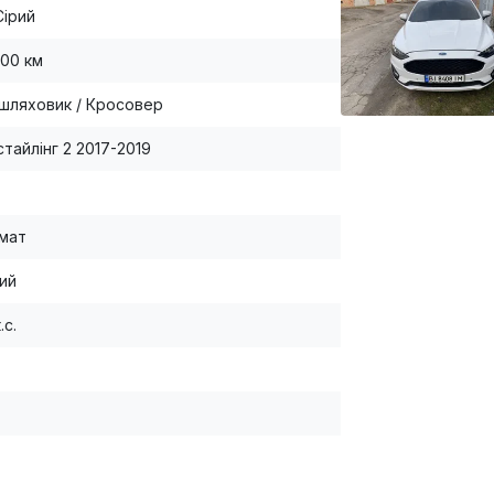
Сірий
000 км
шляховик / Кросовер
стайлінг 2 2017-2019
мат
ий
.с.