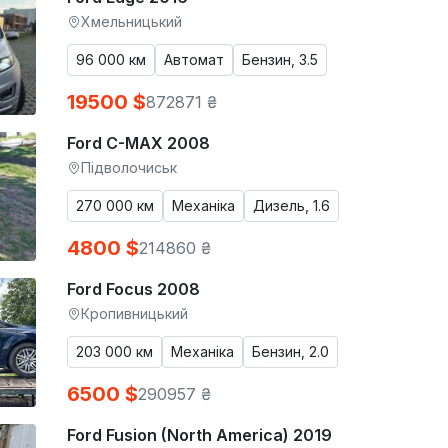
Хмельницький
96 000 км
Автомат
Бензин, 3.5
19500 $
872871 ₴
Ford C-MAX 2008
Підволочиськ
270 000 км
Механіка
Дизель, 1.6
4800 $
214860 ₴
Ford Focus 2008
Кропивницький
203 000 км
Механіка
Бензин, 2.0
6500 $
290957 ₴
Ford Fusion (North America) 2019