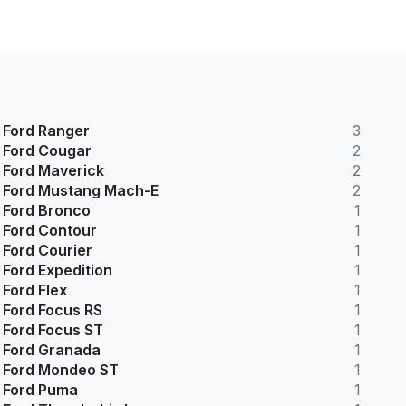
Ford Ranger
3
Ford Cougar
2
Ford Maverick
2
Ford Mustang Mach-E
2
Ford Bronco
1
Ford Contour
1
Ford Courier
1
Ford Expedition
1
Ford Flex
1
Ford Focus RS
1
Ford Focus ST
1
Ford Granada
1
Ford Mondeo ST
1
Ford Puma
1