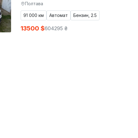
Полтава
91 000 км
Автомат
Бензин, 2.5
13500 $
604295 ₴