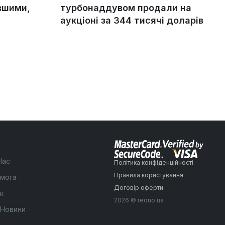
вшими,
турбонаддувом продали на
аукціоні за 344 тисячі доларів
Нас
Політика конфіденційності
Правила користування
мога
Договір оферти
к
2026 © reono.ua
 Новини