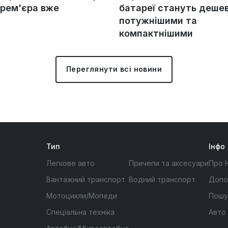
прем'єра вже
батареї стануть деше
потужнішими та
компактнішими
Переглянути всі новини
Тип
Інфо
Легкове авто
Причепи та аксесуари
Про 
Вантажний транспорт
Водний транспорт
Допо
Мотоцикли/Мопеди
Пошу
Спеціальна техніка
Авто