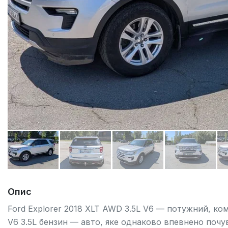
Опис
Ford Explorer 2018 XLT AWD 3.5L V6 — потужний, к
V6 3.5L бензин — авто, яке однаково впевнено почуває