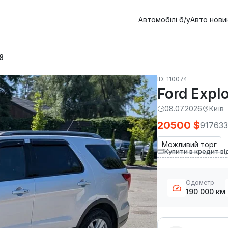
Автомобілі б/у
Авто нови
8
ID: 110074
Ford Expl
08.07.2026
Київ
20500 $
917633
Можливий торг
Купити в кредит ві
Одометр
190 000 км