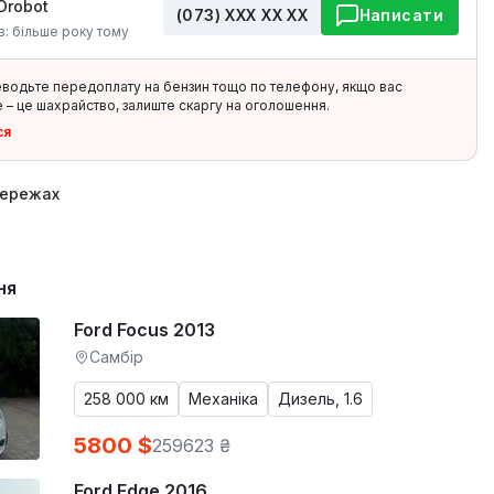
Drobot
(073) ХХХ ХХ ХХ
Написати
в: більше року тому
еводьте передоплату на бензин тощо по телефону, якщо вас
 – це шахрайство, залиште скаргу на оголошення.
ся
мережах
ня
Ford Focus 2013
Самбір
258 000 км
Механіка
Дизель, 1.6
5800 $
259623 ₴
Ford Edge 2016