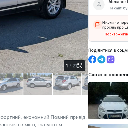
Alexandr 
На сайті бу
Ніколи не пер
просять про це
Поскаржити
Поділитися в соц
1
/
21
Схожі оголошен
омфортний, економний Повний привід,
ться і в місті, і за містом.