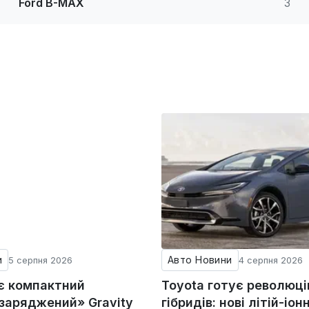
Ford B-MAX
3
и
Авто Новини
5 серпня 2026
4 серпня 2026
ує компактний
Toyota готує революц
«заряджений» Gravity
гібридів: нові літій-іонн