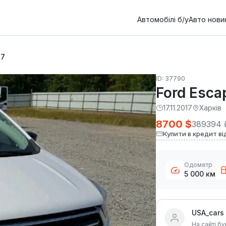
Автомобілі б/у
Авто нови
17
ID: 37790
Ford Esca
17.11.2017
Харків
8700 $
389394 
Купити в кредит ві
Одометр
5 000 км
USA_cars
На сайті бу