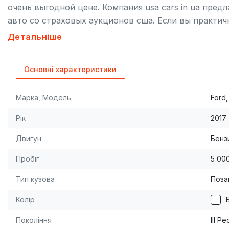
очень выгодной цене. Компания usa cars in ua пре
авто со страховых аукционов сша. Если вы практич
как то что нужно. Мы предлагаем купить дорогую и
Детальніше
скрытых платежей. Все прозрачно и надежно. Не ве
официальном сайте компании http://usacars.In.Ua в
Основні характеристики
менеджеры ответят на все ваши вопросы по телефо
Марка, Модель
Ford
Рік
2017
Двигун
Бензи
Пробіг
5 00
Тип кузова
Поза
Колір
Покоління
III Р