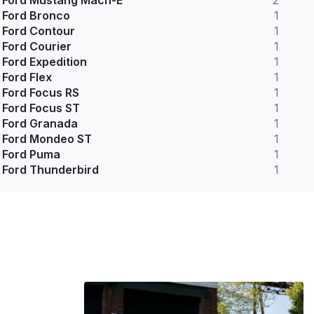
Ford Mustang Mach-E
2
Ford Bronco
1
Ford Contour
1
Ford Courier
1
Ford Expedition
1
Ford Flex
1
Ford Focus RS
1
Ford Focus ST
1
Ford Granada
1
Ford Mondeo ST
1
Ford Puma
1
Ford Thunderbird
1