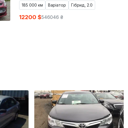
185 000 км
Варіатор
Гібрид, 2.0
12200 $
546046 ₴