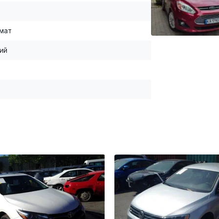
мат
ий