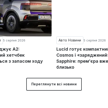
и
Авто Новини
5 серпня 2026
5 серпня 2026
оджує A2:
Lucid готує компактни
ий хетчбек
Cosmos і «заряджений»
ься з запасом ходу
Sapphire: прем'єра вж
близько
Переглянути всі новини