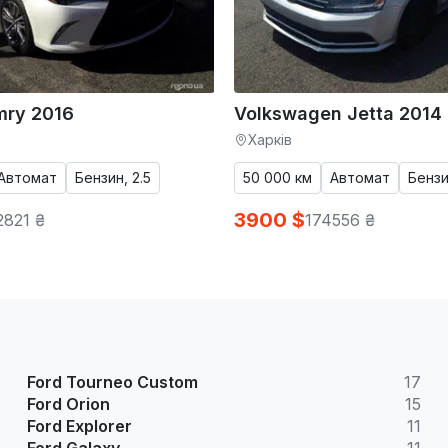
mry 2016
Volkswagen Jetta 2014
Харків
Автомат
Бензин, 2.5
50 000 км
Автомат
Бензи
3900 $
2821 ₴
174556 ₴
Ford Tourneo Custom
17
Ford Orion
15
Ford Explorer
11