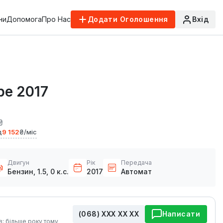
ни
Допомога
Про Нас
Додати Оголошення
Вхід
pe 2017
₴
д
9 152
₴/міс
Двигун
Рік
Передача
Бензин, 1.5, 0 к.с.
2017
Автомат
(068) ХХХ ХХ ХХ
Написати
в: більше року тому