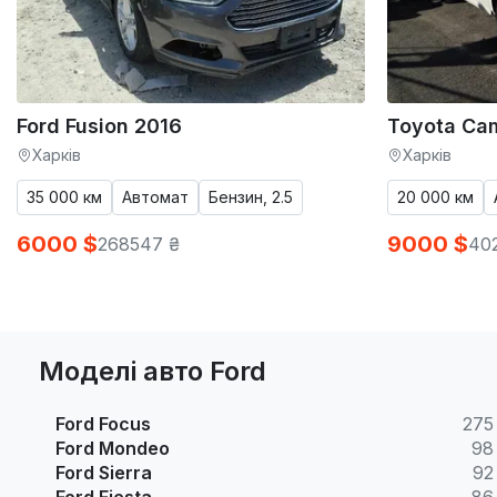
Ford Fusion 2016
Toyota Ca
Харків
Харків
35 000 км
Автомат
Бензин, 2.5
20 000 км
6000 $
9000 $
268547 ₴
40
Моделі авто Ford
Ford Focus
275
Ford Mondeo
98
Ford Sierra
92