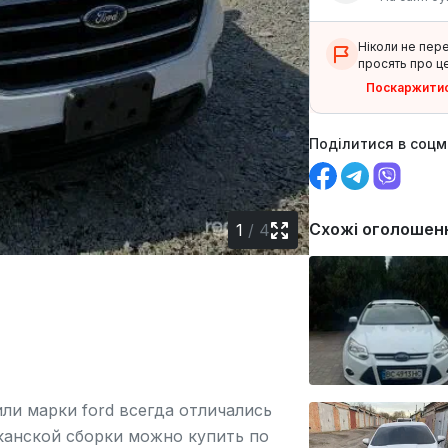
Ніколи не пер
просять про це
Поскаржити
Поділитися в соц
Схожі оголошен
1
/
4
ли марки ford всегда отличались
канской сборки можно купить по