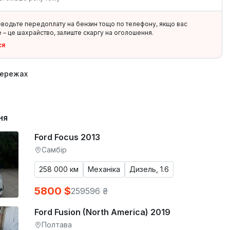
еводьте передоплату на бензин тощо по телефону, якщо вас
 – це шахрайство, залиште скаргу на оголошення.
ся
мережах
ня
Ford Focus 2013
Самбір
258 000 км
Механіка
Дизель, 1.6
5800 $
259596 ₴
Ford Fusion (North America) 2019
Полтава