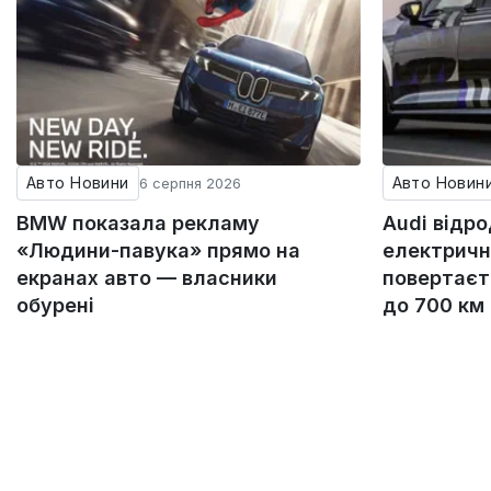
Авто Новини
Авто Новин
6 серпня 2026
BMW показала рекламу
Audi відр
«Людини-павука» прямо на
електричн
екранах авто — власники
повертаєт
обурені
до 700 км