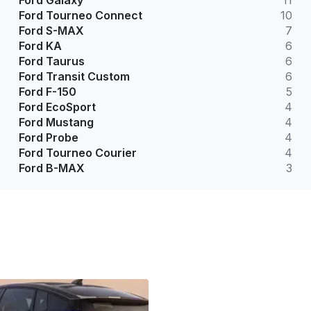
Ford Galaxy
11
Ford Tourneo Connect
10
Ford S-MAX
7
Ford KA
6
Ford Taurus
6
Ford Transit Custom
6
Ford F-150
5
Ford EcoSport
4
Ford Mustang
4
Ford Probe
4
Ford Tourneo Courier
4
Ford B-MAX
3