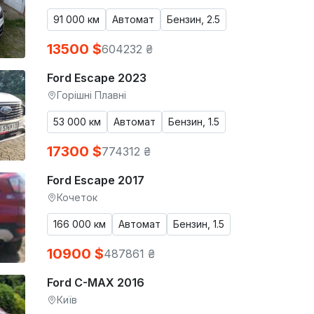
91 000 км
Автомат
Бензин, 2.5
13500 $
604232 ₴
Ford Escape 2023
Горішні Плавні
53 000 км
Автомат
Бензин, 1.5
17300 $
774312 ₴
Ford Escape 2017
Кочеток
166 000 км
Автомат
Бензин, 1.5
10900 $
487861 ₴
Ford C-MAX 2016
Київ