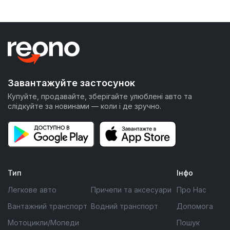
Завантажуйте застосунок
Купуйте, продавайте, зберігайте улюблені авто та
слідкуйте за новинами — коли і де зручно.
Тип
Інфо
Легкове авто
Причепи та аксесуари
Про Нас
Вантажний транспорт
Водний транспорт
Допомога
Мотоцикли/Мопеди
Пошук