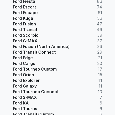
Ford Fiesta
86
Ford Escort
74
Ford Escape
61
Ford Kuga
56
Ford Fusion
47
Ford Transit
46
Ford Scorpio
39
Ford C-MAX
37
Ford Fusion (North America)
36
Ford Transit Connect
29
Ford Edge
21
Ford Cargo
20
Ford Tourneo Custom
17
Ford Orion
15
Ford Explorer
11
Ford Galaxy
11
Ford Tourneo Connect
10
Ford S-MAX
7
Ford KA
6
Ford Taurus
6
Ford Transit Custom
6