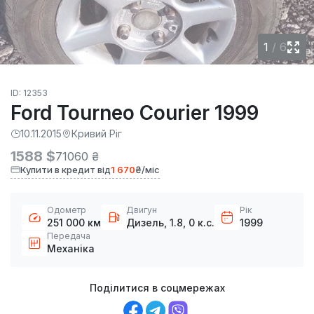
1
/
6
ID: 12353
Ford Tourneo Courier 1999
10.11.2015
Кривий Ріг
1588 $
71060 ₴
Купити в кредит від
1 670
₴/міс
Одометр
Двигун
Рік
251 000 км
Дизель, 1.8, 0 к.с.
1999
Передача
Механіка
Поділитися в соцмережах