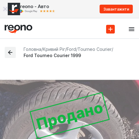
reono - Авто
Завантажити
Головна
/
Кривий Ріг
/
Ford
/
Tourneo Courier
/
Ford Tourneo Courier 1999
Продано