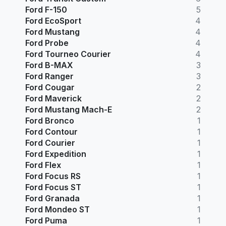
Ford F-150
5
Ford EcoSport
4
Ford Mustang
4
Ford Probe
4
Ford Tourneo Courier
4
Ford B-MAX
3
Ford Ranger
3
Ford Cougar
2
Ford Maverick
2
Ford Mustang Mach-E
2
Ford Bronco
1
Ford Contour
1
Ford Courier
1
Ford Expedition
1
Ford Flex
1
Ford Focus RS
1
Ford Focus ST
1
Ford Granada
1
Ford Mondeo ST
1
Ford Puma
1