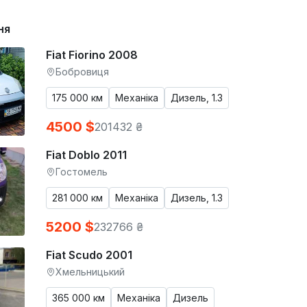
ня
Fiat Fiorino 2008
Бобровиця
175 000 км
Механіка
Дизель, 1.3
4500 $
201432 ₴
Fiat Doblo 2011
Гостомель
281 000 км
Механіка
Дизель, 1.3
5200 $
232766 ₴
Fiat Scudo 2001
Хмельницький
365 000 км
Механіка
Дизель