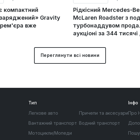
ує компактний
Рідкісний Mercedes-Be
«заряджений» Gravity
McLaren Roadster з по
прем'єра вже
турбонаддувом прода
аукціоні за 344 тисячі
Переглянути всі новини
Тип
Інфо
Легкове авто
Причепи та аксесуари
Про 
Вантажний транспорт
Водний транспорт
Допо
Мотоцикли/Мопеди
Пошу