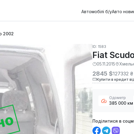
Автомобілі б/у
Авто нови
o 2002
ID: 1583
Fiat Scud
05.11.2015
Хмель
2845 $
127332 ₴
Купити в кредит ві
Одометр
385 000 км
но
Поділитися в соц