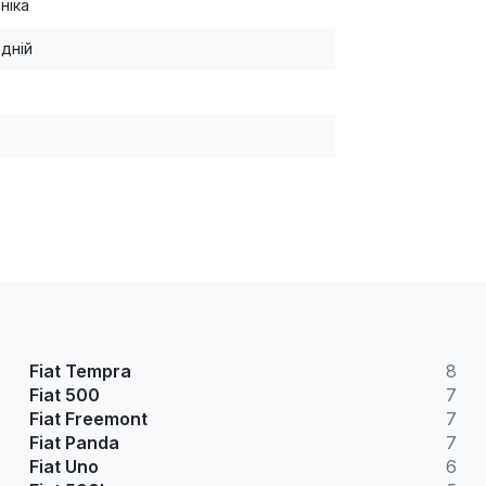
ніка
дній
Fiat Tempra
8
Fiat 500
7
Fiat Freemont
7
Fiat Panda
7
Fiat Uno
6