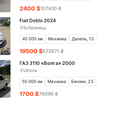
2400 $
107430 ₴
Fiat Doblo 2024
Бобринець
40 000 км
Механіка
Дизель, 1.5
19500 $
872871 ₴
ГАЗ 3110 «Волга» 2000
Шпола
50 000 км
Механіка
Бензин, 2.5
1700 $
76096 ₴