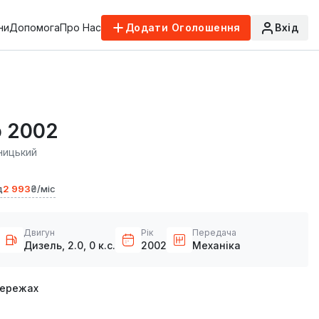
ни
Допомога
Про Нас
Додати Оголошення
Вхід
o 2002
ницький
д
2 993
₴/міс
Двигун
Рік
Передача
Дизель, 2.0, 0 к.с.
2002
Механіка
мережах