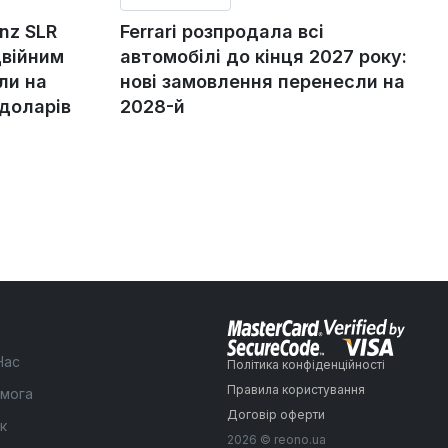
nz SLR
Ferrari розпродала всі
двійним
автомобілі до кінця 2027 року:
ли на
нові замовлення перенесли на
 доларів
2028-й
Нас
Політика конфіденційності
Правила користування
мога
Договір оферти
к
2026 © reono.ua