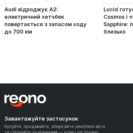
Audi відроджує A2:
Lucid гот
електричний хетчбек
Cosmos і 
повертається з запасом ходу
Sapphire: 
до 700 км
близько
Завантажуйте застосунок
Купуйте, продавайте, зберігайте улюблені авто
та слідкуйте за новинами — коли і де зручно.