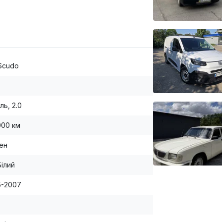
 Scudo
ль, 2.0
000 км
вен
Білий
95-2007