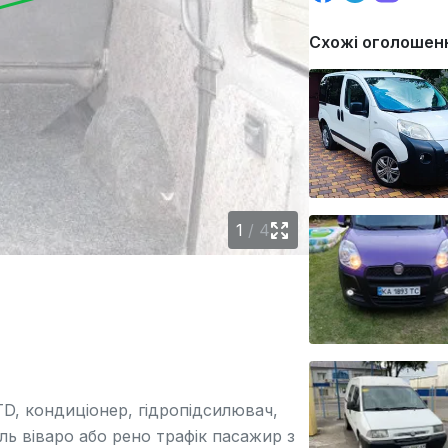
Схожі оголошен
1
/
4
 JTD, кондиціонер, гідропідсилювач,
ль віваро або рено трафік пасажир з