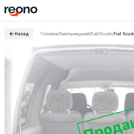
Назад
Головна
/
Хмельницький
/
Fiat
/
Scudo
/
Fiat Scud
Прода