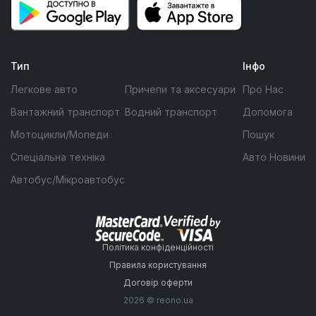
Тип
Інфо
Легкове авто
Причепи та аксесуари
Про Нас
Вантажний транспорт
Водний транспорт
Допомога
Мотоцикли/Мопеди
Пошук
Спеціальна техніка
Авто Новини
Автобус/Мікроавтобус
Політика конфіденційності
Правила користування
Договір оферти
2026 © reono.ua