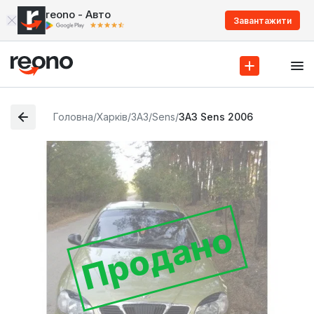
reono - Авто
Завантажити
Головна
/
Харків
/
ЗАЗ
/
Sens
/
ЗАЗ Sens 2006
Продано