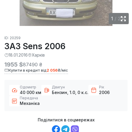
1
/
2
ID: 20259
ЗАЗ Sens 2006
18.01.2016
Харків
1955 $
87490 ₴
Купити в кредит від
2 056
₴/міс
Одометр
Двигун
Рік
40 000 км
Бензин, 1.0, 0 к.с.
2006
Передача
Механіка
Поділитися в соцмережах