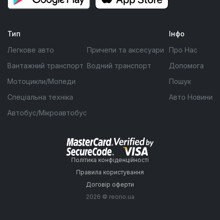
Тип
Інфо
Легкове авто
Причепи та аксесуари
Про Нас
Вантажний транспорт
Водний транспорт
Допомога
Мотоцикли/Мопеди
Пошук
Спеціальна техніка
Авто Новини
Автобус/Мікроавтобус
Політика конфіденційності
Правила користування
Договір оферти
2026 © reono.ua