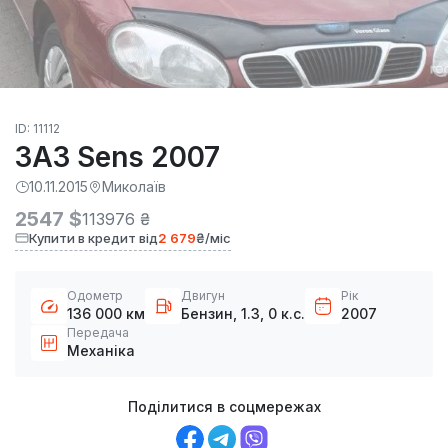
ID: 11112
ЗАЗ Sens 2007
10.11.2015
Миколаїв
2547 $
113976 ₴
Купити в кредит від
2 679
₴/міс
Одометр
Двигун
Рік
136 000 км
Бензин, 1.3, 0 к.с.
2007
Передача
Механіка
Поділитися в соцмережах