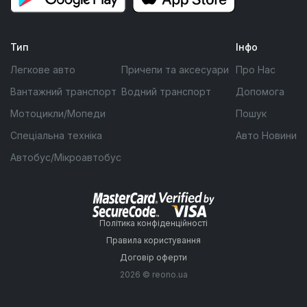
Тип
Інфо
Легкове авто
Причепи та аксесуари
Про Нас
Вантажний транспорт
Водний транспорт
Допомога
Мотоцикли/Мопеди
Пошук
Спеціальна техніка
Авто Новини
Автобус/Мікроавтобус
Політика конфіденційності
Правила користування
Договір оферти
2026 © reono.ua