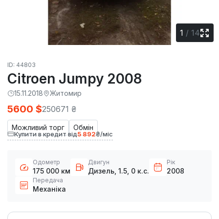
1
/
14
ID: 44803
Citroen Jumpy 2008
15.11.2018
Житомир
5600 $
250671 ₴
Можливий торг
Обмін
Купити в кредит від
5 892
₴/міс
Одометр
Двигун
Рік
175 000 км
Дизель, 1.5, 0 к.с.
2008
Передача
Механіка