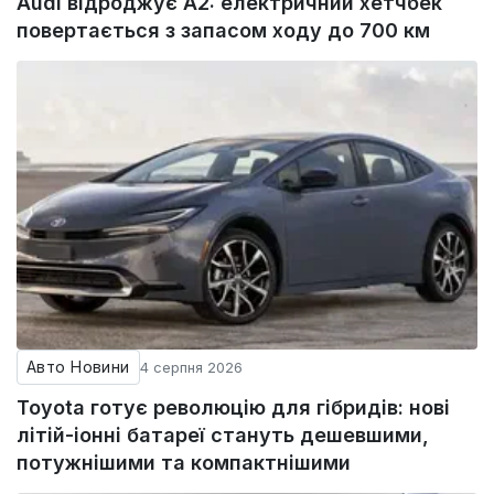
Audi відроджує A2: електричний хетчбек
повертається з запасом ходу до 700 км
Авто Новини
4 серпня 2026
Toyota готує революцію для гібридів: нові
літій-іонні батареї стануть дешевшими,
потужнішими та компактнішими