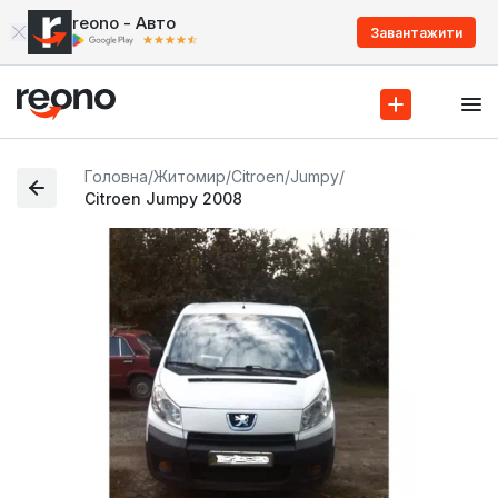
reono - Авто
Завантажити
Головна
/
Житомир
/
Citroen
/
Jumpy
/
Citroen Jumpy 2008