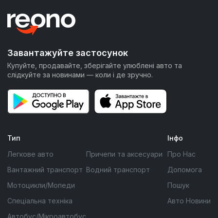
Завантажуйте застосунок
Купуйте, продавайте, зберігайте улюблені авто та
слідкуйте за новинами — коли і де зручно.
Тип
Інфо
Легкове авто
Причепи та аксесуари
Про Нас
Вантажний транспорт
Водний транспорт
Допомога
Мотоцикли/Мопеди
Пошук
Спеціальна техніка
Авто Новини
Автобус/Мікроавтобус