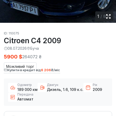
1
/
8
ID: 110075
Citroen C4 2009
08.07.2026
Буча
5900 $
264072 ₴
Можливий торг
Купити в кредит від
6 206
₴/міс
Одометр
Двигун
Рік
189 000 км
Дизель, 1.6, 109 к.с.
2009
Передача
Автомат