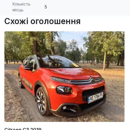
Кількість
5
місць
Схожі оголошення
Citroen C3 2019