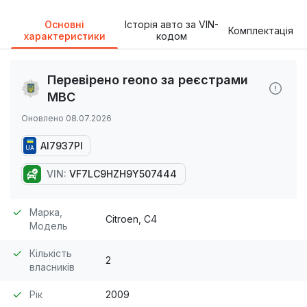
Основні
Історія авто за VIN-
Комплектація
характеристики
кодом
Перевірено reono за реєстрами
МВС
Оновлено 08.07.2026
AI7937PI
UA
VIN:
VF7LC9HZH9Y507444
Марка,
Citroen, C4
Модель
Кількість
2
власників
Рік
2009