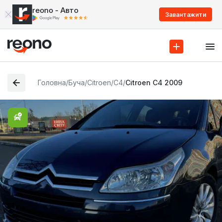
reono - Авто
Завантажити
Головна
/
Буча
/
Citroen
/
C4
/
Citroen C4 2009