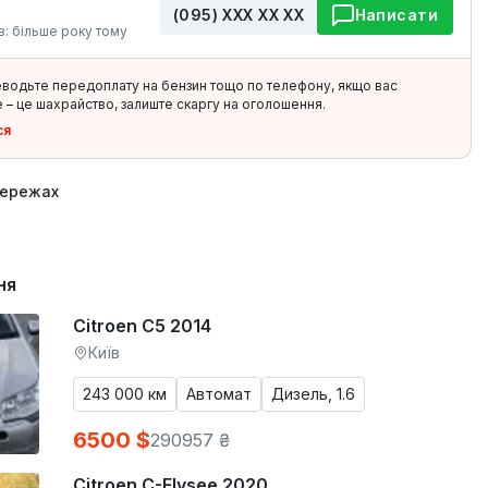
(095) ХХХ ХХ ХХ
Написати
в: більше року тому
еводьте передоплату на бензин тощо по телефону, якщо вас
 – це шахрайство, залиште скаргу на оголошення.
ся
мережах
ня
Citroen C5 2014
Київ
243 000 км
Автомат
Дизель, 1.6
6500 $
290957 ₴
Citroen C-Elysee 2020