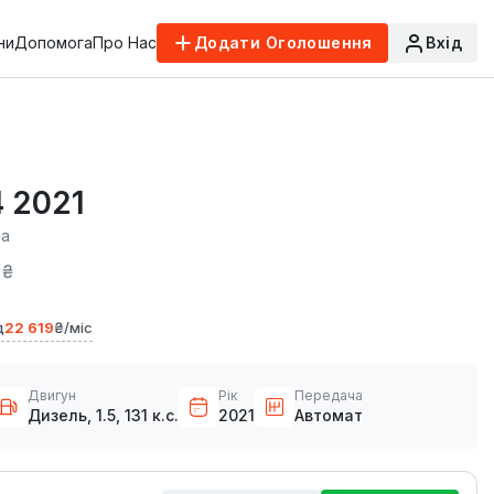
ни
Допомога
Про Нас
Додати Оголошення
Вхід
4 2021
са
 ₴
д
22 619
₴/міс
Двигун
Рік
Передача
Дизель, 1.5, 131 к.с.
2021
Автомат