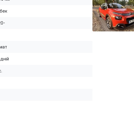
бек
20-
мат
дній
с.