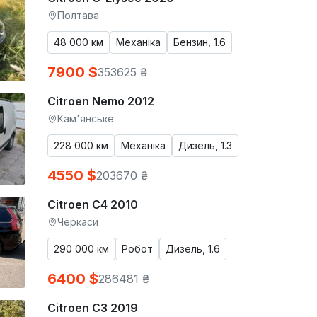
Полтава
48 000 км
Механіка
Бензин, 1.6
7900 $
353625 ₴
Citroen Nemo 2012
Кам'янське
228 000 км
Механіка
Дизель, 1.3
4550 $
203670 ₴
Citroen C4 2010
Черкаси
290 000 км
Робот
Дизель, 1.6
6400 $
286481 ₴
Citroen C3 2019