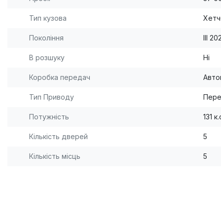
Тип кузова
Хетч
Покоління
III 20
В розшуку
Ні
Коробка передач
Авто
Тип Приводу
Пере
Потужність
131 к.
Кількість дверей
5
Кількість місць
5