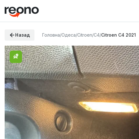
Назад
Головна
/
Одеса
/
Citroen
/
C4
/
Citroen C4 2021