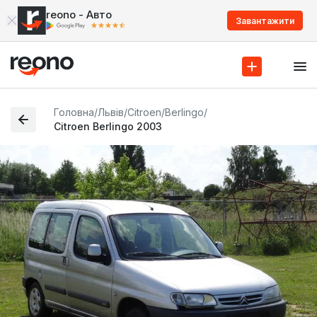
reono - Авто
Завантажити
Головна
/
Львів
/
Citroen
/
Berlingo
/
Citroen Berlingo 2003