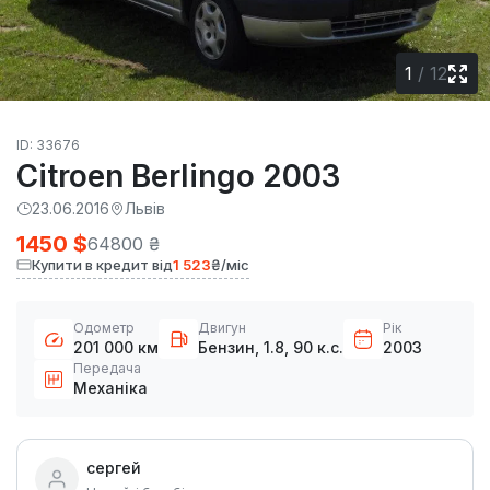
1
/
12
ID: 33676
Citroen Berlingo 2003
23.06.2016
Львів
1450 $
64800 ₴
Купити в кредит від
1 523
₴/міс
Одометр
Двигун
Рік
201 000 км
Бензин, 1.8, 90 к.с.
2003
Передача
Механіка
сергей