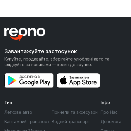
Завантажуйте застосунок
Купуйте, продавайте, зберігайте улюблені авто та
слідкуйте за новинами — коли і де зручно.
Тип
Інфо
Легкове авто
Причепи та аксесуари
Про Нас
Вантажний транспорт
Водний транспорт
Допомога
Мотоцикли/Мопеди
Пошук