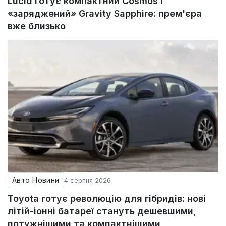
Lucid готує компактний Cosmos і
«заряджений» Gravity Sapphire: прем'єра
вже близько
Авто Новини
4 серпня 2026
Toyota готує революцію для гібридів: нові
літій-іонні батареї стануть дешевшими,
потужнішими та компактнішими