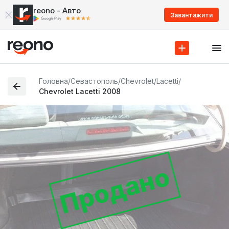
reono - Авто
Завантажити
Головна
/
Севастополь
/
Chevrolet
/
Lacetti
/
Chevrolet Lacetti 2008
Продано