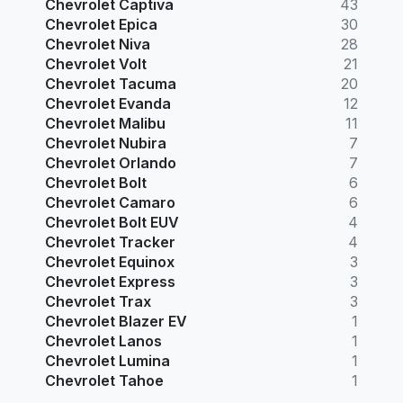
Chevrolet Captiva
43
Chevrolet Epica
30
Chevrolet Niva
28
Chevrolet Volt
21
Chevrolet Tacuma
20
Chevrolet Evanda
12
Chevrolet Malibu
11
Chevrolet Nubira
7
Chevrolet Orlando
7
Chevrolet Bolt
6
Chevrolet Camaro
6
Chevrolet Bolt EUV
4
Chevrolet Tracker
4
Chevrolet Equinox
3
Chevrolet Express
3
Chevrolet Trax
3
Chevrolet Blazer EV
1
Chevrolet Lanos
1
Chevrolet Lumina
1
Chevrolet Tahoe
1