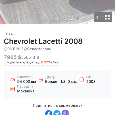
1
/
4
ID: 4128
Chevrolet Lacetti 2008
06.11.2015
Севастополь
7965 $
356518 ₴
Купити в кредит від
8 379
₴/міс
Одометр
Двигун
Рік
94 000 км
Бензин, 1.8, 0 к.с.
2008
Передача
Механіка
Поділитися в соцмережах