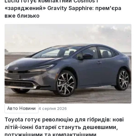
Lucid готує компактний Cosmos і
«заряджений» Gravity Sapphire: прем'єра
вже близько
Авто Новини
4 серпня 2026
Toyota готує революцію для гібридів: нові
літій-іонні батареї стануть дешевшими,
потужнішими та компактнішими