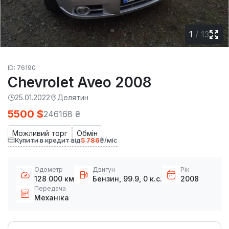
1
/
13
ID: 76190
Chevrolet Aveo 2008
25.01.2022
Делятин
5500 $
246168 ₴
Можливий торг
Обмін
Купити в кредит від
5 786
₴/міс
Одометр
Двигун
Рік
128 000 км
Бензин, 99.9, 0 к.с.
2008
Передача
Механіка