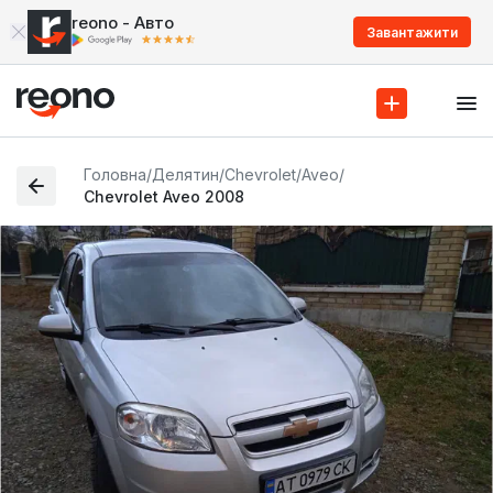
reono - Авто
Завантажити
Головна
/
Делятин
/
Chevrolet
/
Aveo
/
Chevrolet Aveo 2008