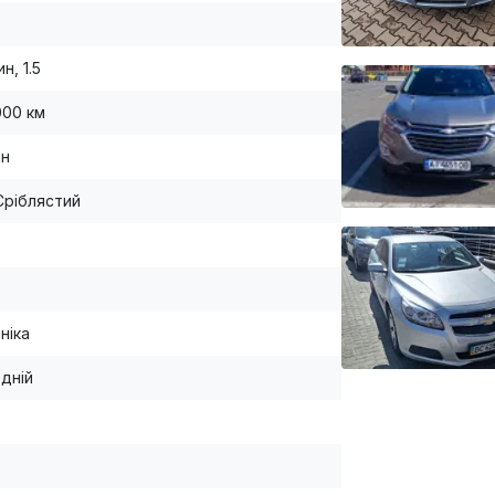
н, 1.5
000 км
ан
Сріблястий
ніка
дній