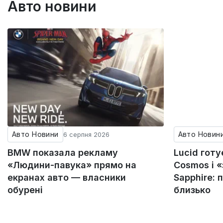
Авто новини
Авто Новини
Авто Новин
6 серпня 2026
BMW показала рекламу
Lucid гот
«Людини-павука» прямо на
Cosmos і 
екранах авто — власники
Sapphire: 
обурені
близько