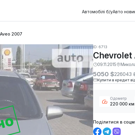
Автомобілі б/у
Авто нови
 Aveo 2007
ID: 6713
Chevrolet
09.11.2015
Микол
5050 $
226043 
Купити в кредит ві
Одометр
220 000 км
но
Поділитися в соц