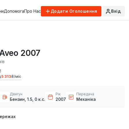
ни
Допомога
Про Нас
Додати Оголошення
Вхід
 Aveo 2007
аїв
₴
д
5 313
₴/міс
Двигун
Рік
Передача
Бензин, 1.5, 0 к.с.
2007
Механіка
мережах