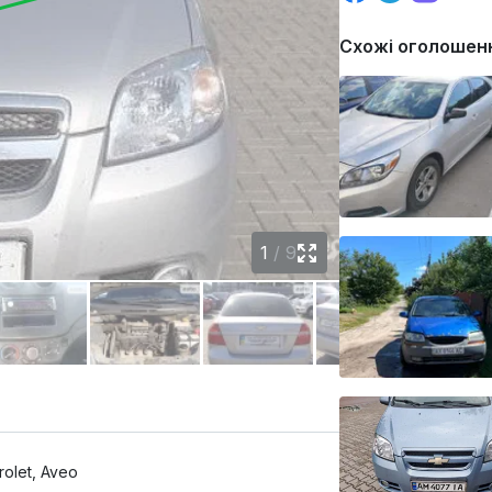
Схожі оголошен
1
/
9
olet, Aveo