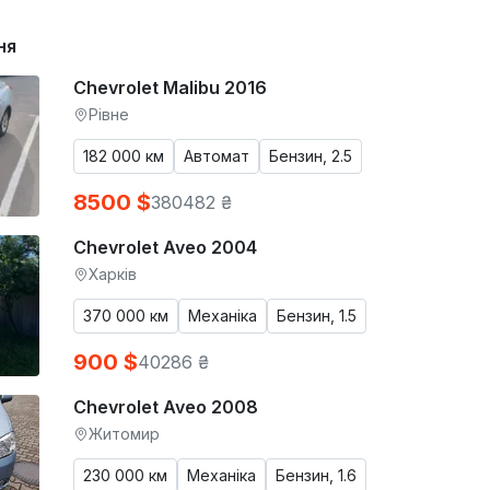
ня
Chevrolet Malibu 2016
Рівне
182 000 км
Автомат
Бензин, 2.5
8500 $
380482 ₴
Chevrolet Aveo 2004
Харків
370 000 км
Механіка
Бензин, 1.5
900 $
40286 ₴
Chevrolet Aveo 2008
Житомир
230 000 км
Механіка
Бензин, 1.6