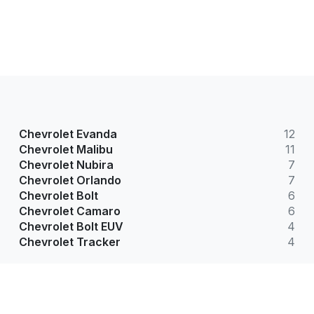
Chevrolet Evanda
12
Chevrolet Malibu
11
Chevrolet Nubira
7
Chevrolet Orlando
7
Chevrolet Bolt
6
Chevrolet Camaro
6
Chevrolet Bolt EUV
4
Chevrolet Tracker
4