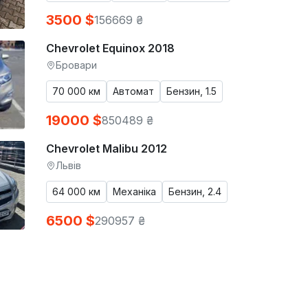
3500 $
156669 ₴
Chevrolet Equinox 2018
Бровари
70 000 км
Автомат
Бензин, 1.5
19000 $
850489 ₴
Chevrolet Malibu 2012
Львів
64 000 км
Механіка
Бензин, 2.4
6500 $
290957 ₴