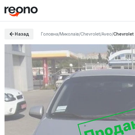
Назад
Головна
/
Миколаїв
/
Chevrolet
/
Aveo
/
Chevrolet
Прода