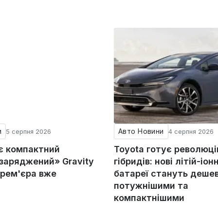
и
Авто Новини
5 серпня 2026
4 серпня 2026
ує компактний
Toyota готує революц
«заряджений» Gravity
гібридів: нові літій-іонн
прем'єра вже
батареї стануть деше
потужнішими та
компактнішими