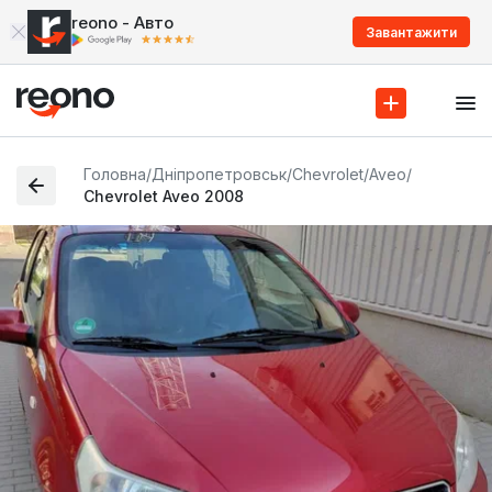
reono - Авто
Завантажити
Головна
/
Дніпропетровськ
/
Chevrolet
/
Aveo
/
Chevrolet Aveo 2008