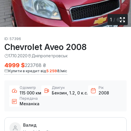
1
/
6
ID: 57396
Chevrolet Aveo 2008
17.10.2020
Дніпропетровськ
4999 $
223768 ₴
Купити в кредит від
5 259
₴/міс
Одометр
Двигун
Рік
115 000 км
Бензин, 1.2, 0 к.с.
2008
Передача
Механіка
Валид