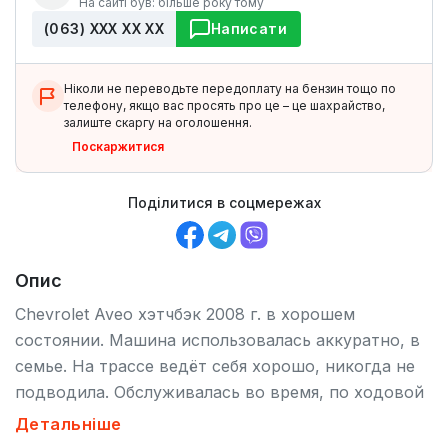
На сайті був: більше року тому
(063) ХХХ ХХ ХХ
Написати
Ніколи не переводьте передоплату на бензин тощо по
телефону, якщо вас просять про це – це шахрайство,
залиште скаргу на оголошення.
Поскаржитися
Поділитися в соцмережах
Опис
Chevrolet Aveo хэтчбэк 2008 г. в хорошем
состоянии. Машина использовалась аккуратно, в
семье. На трассе ведёт себя хорошо, никогда не
подводила. Обслуживалась во время, по ходовой
вопросов нет, не была бита, не шпаклевалась.
Детальніше
Есть нюансы по кузову - царапины на бамперах.