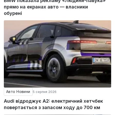
BMW показала рекламу «Людини-павука»
прямо на екранах авто — власники
обурені
Авто Новини
5 серпня 2026
Audi відроджує A2: електричний хетчбек
повертається з запасом ходу до 700 км