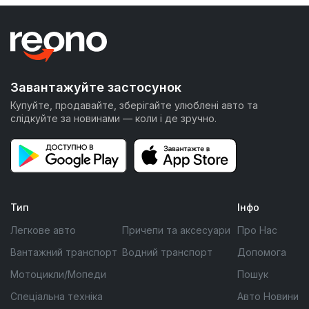
Завантажуйте застосунок
Купуйте, продавайте, зберігайте улюблені авто та
слідкуйте за новинами — коли і де зручно.
Тип
Інфо
Легкове авто
Причепи та аксесуари
Про Нас
Вантажний транспорт
Водний транспорт
Допомога
Мотоцикли/Мопеди
Пошук
Спеціальна техніка
Авто Новини